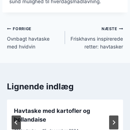
sund mulighed til hverdagsmadlavning.
Indlægsnavigation
FORRIGE
NÆSTE
Ovnbagt havtaske
Friskhavns inspirerede
med hvidvin
retter: havtasker
Lignende indlæg
Havtaske med kartofler og
hollandaise