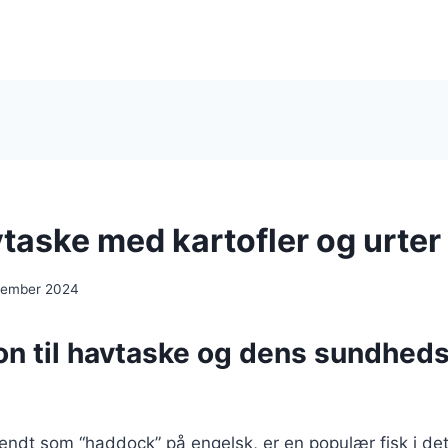
taske med kartofler og urter
ecember 2024
ion til havtaske og dens sundhe
endt som “haddock” på engelsk, er en populær fisk i de