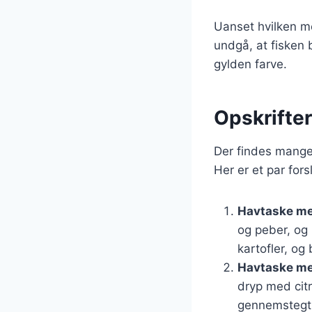
Uanset hvilken me
undgå, at fisken b
gylden farve.
Opskrifter
Der findes mange 
Her er et par for
Havtaske me
og peber, og
kartofler, og
Havtaske med
dryp med citr
gennemstegt