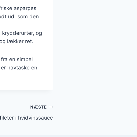
riske asparges
godt ud, som den
 krydderurter, og
og lækker ret.
 fra en simpel
 er havtaske en
NÆSTE
ileter i hvidvinssauce