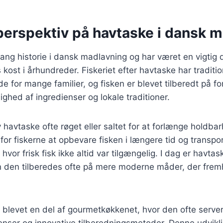
 perspektiv på havtaske i dansk 
ang historie i dansk madlavning og har været en vigtig d
ost i århundreder. Fiskeriet efter havtaske har traditi
de for mange familier, og fisken er blevet tilberedt på f
lighed af ingredienser og lokale traditioner.
 havtaske ofte røget eller saltet for at forlænge holdba
for fiskerne at opbevare fisken i længere tid og transpor
vor frisk fisk ikke altid var tilgængelig. I dag er havtas
n den tilberedes ofte på mere moderne måder, der fre
 blevet en del af gourmetkøkkenet, hvor den ofte serv
enser og innovative tilberedningsmetoder. Denne udvikli