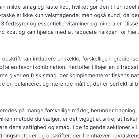
in milde smag og faste kød, hvilket gør den til en ideel 
vtaske er ikke kun velsmagende, men også sund, da den
3 fedtsyrer og essentielle vitaminer og mineraler. Disse
und kost og kan hjælpe med at reducere risikoen for hjer
opskrift kan inkludere en række forskellige ingredienser
ofte en favoritkombination. Kartofler tilføjer en tilfredssti
rne giver en frisk smag, der komplementerer fiskens nat
 en balanceret og nærende måltid, der er perfekt til 
beredes på mange forskellige måder, herunder bagning, 
vilken metode du vælger, er det vigtigt at sikre, at fisken
vare dens saftighed og smag. I de følgende sektioner vil 
redningsmetoder og opskrifter, der fremhæver havtaskens