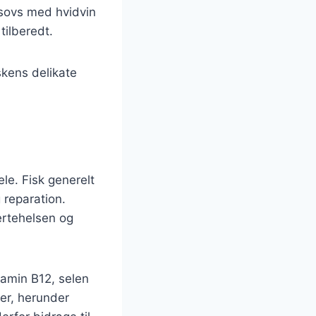
esovs med hvidvin
tilberedt.
skens delikate
e. Fisk generelt
 reparation.
ertehelsen og
tamin B12, selen
ner, herunder