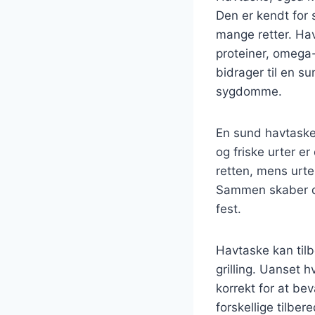
Den er kendt for s
mange retter. Ha
proteiner, omega-
bidrager til en s
sygdomme.
En sund havtaske 
og friske urter er 
retten, mens urte
Sammen skaber de
fest.
Havtaske kan til
grilling. Uanset h
korrekt for at be
forskellige tilbe