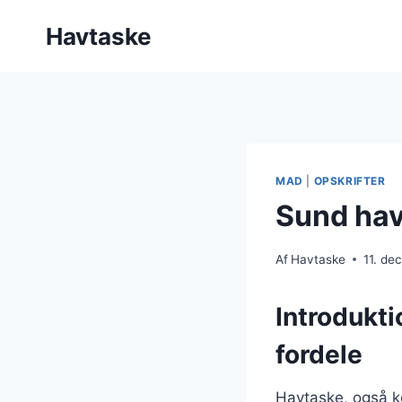
Fortsæt
Havtaske
til
indhold
MAD
|
OPSKRIFTER
Sund hav
Af
Havtaske
11. d
Introdukt
fordele
Havtaske, også k