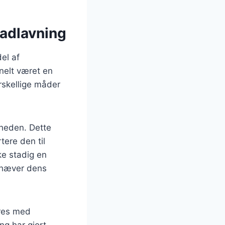
madlavning
el af
onelt været en
orskellige måder
rheden. Dette
tere den til
ke stadig en
mhæver dens
eres med
ng har gjort