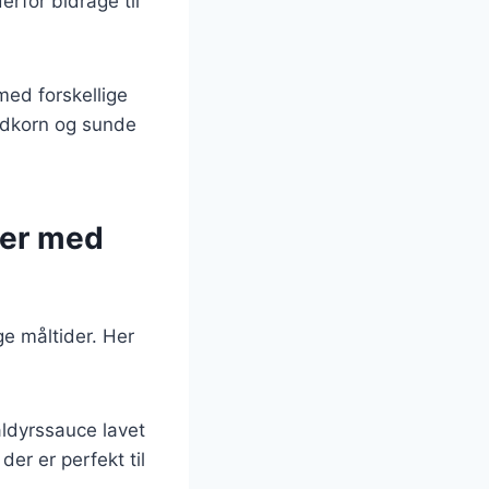
rfor bidrage til
med forskellige
ldkorn og sunde
eder med
ge måltider. Her
ldyrssauce lavet
der er perfekt til