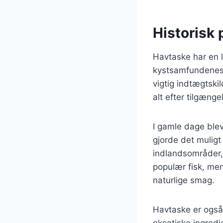
Historisk
Havtaske har en l
kystsamfundenes k
vigtig indtægtskil
alt efter tilgænge
I gamle dage blev
gjorde det muligt 
indlandsområder, h
populær fisk, me
naturlige smag.
Havtaske er også
eksotiske ingredi