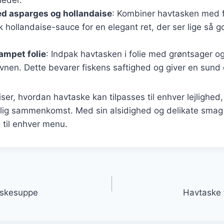
d asparges og hollandaise
: Kombiner havtasken med f
k hollandaise-sauce for en elegant ret, der ser lige så 
ampet folie
: Indpak havtasken i folie med grøntsager og
nen. Dette bevarer fiskens saftighed og giver en sund 
iser, hvordan havtaske kan tilpasses til enhver lejlighed,
stlig sammenkomst. Med sin alsidighed og delikate smag
 til enhver menu.
gation
fiskesuppe
Havtaske f