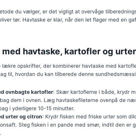
tode du vælger, er det vigtigt at overvåge tilberednings
liver tør. Havtaske er klar, når den let flager med en gaf
 med havtaske, kartofler og urter
lækre opskrifter, der kombinerer havtaske med kartofler
slag til, hvordan du kan tilberede denne sundhedsmæssi
d ovnbagte kartofler
: Skær kartoflerne i både, krydr me
 bag dem i ovnen. Læg havtaskefileterne ovenpå de næ
 bag i yderligere 10-15 minutter.
 urter og citron
: Krydr fisken med friske urter som dild
onsaft. Steg fisken i en pande med smør, indtil den er 
.