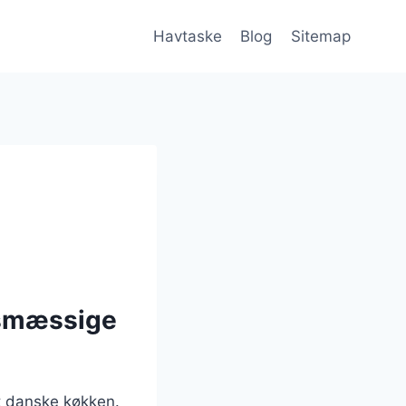
Havtaske
Blog
Sitemap
dsmæssige
t danske køkken.