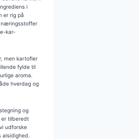
ingrediens i
 er rig på
 næringsstoffer
te-kar-
, men kartofler
llende fylde til
urlige aroma.
både hverdag og
stegning og
 er tilberedt
vi udforske
 alsidighed.