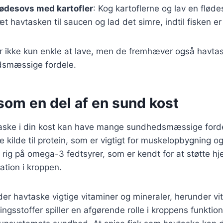
lødesovs med kartofler
: Kog kartoflerne og lav en flød
æt havtasken til saucen og lad det simre, indtil fisken er 
er ikke kun enkle at lave, men de fremhæver også havta
smæssige fordele.
som en del af en sund kost
taske i din kost kan have mange sundhedsmæssige fordel
 kilde til protein, som er vigtigt for muskelopbygning og
rig på omega-3 fedtsyrer, som er kendt for at støtte hj
tion i kroppen.
r havtaske vigtige vitaminer og mineraler, herunder vi
ingsstoffer spiller en afgørende rolle i kroppens funktio