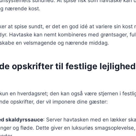
unsystemets sundhed. At spise fisk som havtaske kan de
og nærende kost.
er at spise sundt, er det en god idé at variere sin kost 
aldyr. Havtaske kan nemt kombineres med grøntsager, fu
at skabe en velsmagende og nærende middag.
de opskrifter til festlige lejligh
kun en hverdagsret; den kan også være stjernen i festli
ende opskrifter, der vil imponere dine gæster:
d skaldyrssauce
: Server havtasken med en lækker ska
linger og fløde. Dette giver en luksuriøs smagsoplevelse, 
gheder.