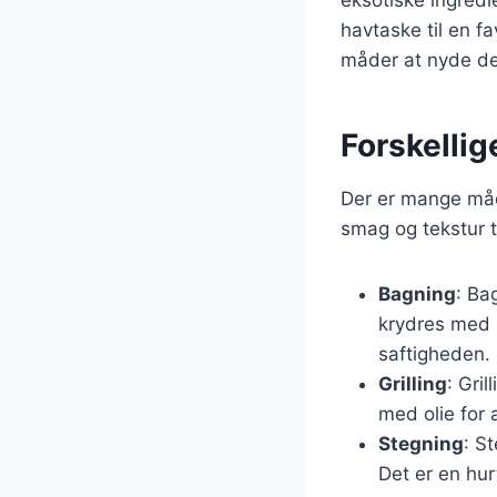
havtaske til en 
måder at nyde de
Forskellig
Der er mange måd
smag og tekstur t
Bagning
: Ba
krydres med u
saftigheden.
Grilling
: Gri
med olie for 
Stegning
: S
Det er en hur