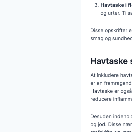
Havtaske i f
og urter. Tils
Disse opskrifter 
smag og sundhed
Havtaske 
At inkludere hav
er en fremragende
Havtaske er også 
reducere inflamma
Desuden indeholde
og jod. Disse nær