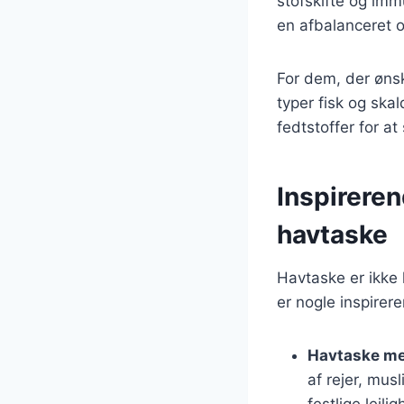
stofskifte og imm
en afbalanceret 
For dem, der ønsk
typer fisk og sk
fedtstoffer for 
Inspireren
havtaske
Havtaske er ikke 
er nogle inspirer
Havtaske me
af rejer, mus
festlige lejli