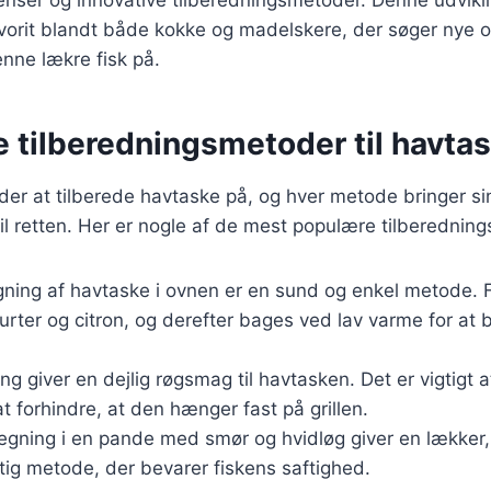
favorit blandt både kokke og madelskere, der søger ny
nne lækre fisk på.
e tilberedningsmetoder til havta
er at tilberede havtaske på, og hver metode bringer si
il retten. Her er nogle af de mest populære tilberednin
gning af havtaske i ovnen er en sund og enkel metode. 
rter og citron, og derefter bages ved lav varme for at 
lling giver en dejlig røgsmag til havtasken. Det er vigtigt 
at forhindre, at den hænger fast på grillen.
tegning i en pande med smør og hvidløg giver en lækker,
tig metode, der bevarer fiskens saftighed.