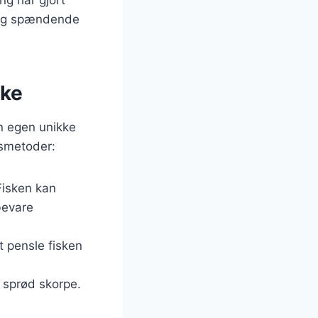
e og spændende
ske
n egen unikke
gsmetoder:
Fisken kan
bevare
at pensle fisken
 sprød skorpe.