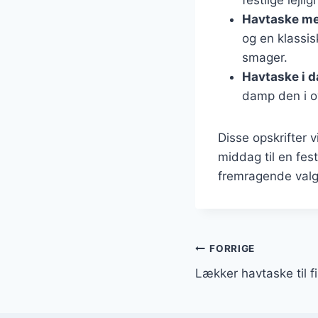
Havtaske me
og en klassis
smager.
Havtaske i d
damp den i ov
Disse opskrifter v
middag til en fe
fremragende valg
Indlægsnavi
FORRIGE
Lækker havtaske til 