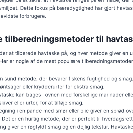
iljøet. Dette fokus på bæredygtighed har gjort havtask
bevidste forbrugere.
e tilberedningsmetoder til havta
er at tilberede havtaske på, og hver metode giver en u
Her er nogle af de mest populære tilberedningsmetoder
En sund metode, der bevarer fiskens fugtighed og sma
ntsager eller krydderurter for ekstra smag.
vtaske kan bages i ovnen med forskellige marinader elle
iver eller urter, for at tilføje smag.
tegning i en pande med smør eller olie giver en sprød ov
Det er en hurtig metode, der er perfekt til hverdagsrett
lling giver en røgfyldt smag og en dejlig tekstur. Havtaske