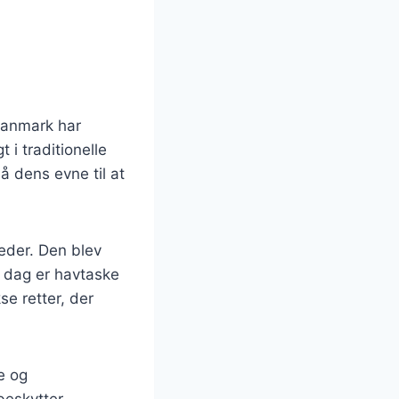
 Danmark har
 i traditionelle
å dens evne til at
keder. Den blev
 I dag er havtaske
e retter, der
e og
beskytter