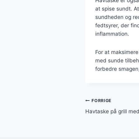
Havtaske er også l
at spise sundt. A
sundheden og re
fedtsyrer, der fi
inflammation.
For at maksimere
med sunde tilbehø
forbedre smagen,
Indlægsnavi
FORRIGE
Havtaske på grill me