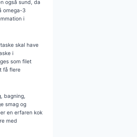
en også sund, da
gså omega-3
ammation i
avtaske skal have
aske i
ges som filet
 få flere
, bagning,
ige smag og
 er en erfaren kok
ere med