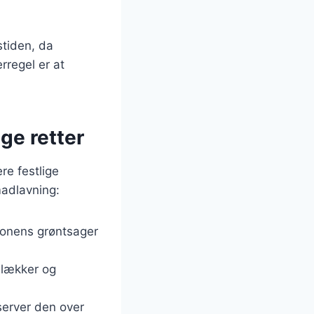
stiden, da
rregel er at
ige retter
re festlige
madlavning:
onens grøntsager
n lækker og
server den over