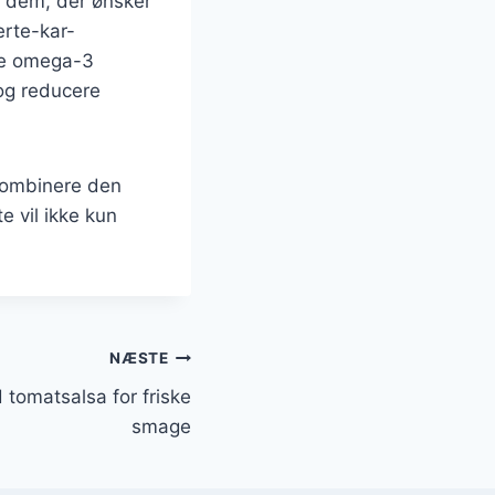
or dem, der ønsker
erte-kar-
de omega-3
 og reducere
kombinere den
e vil ikke kun
NÆSTE
 tomatsalsa for friske
smage