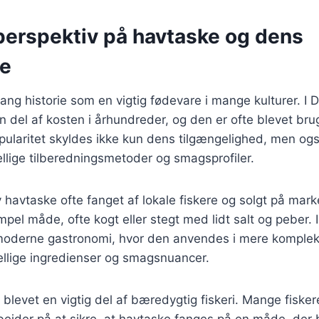
 perspektiv på havtaske og dens
se
ang historie som en vigtig fødevare i mange kulturer. I
 del af kosten i århundreder, og den er ofte blevet brugt
opularitet skyldes ikke kun dens tilgængelighed, men ogs
kellige tilberedningsmetoder og smagsprofiler.
 havtaske ofte fanget af lokale fiskere og solgt på mar
impel måde, ofte kogt eller stegt med lidt salt og peber.
 moderne gastronomi, hvor den anvendes i mere kompleks
ellige ingredienser og smagsnuancer.
blevet en vigtig del af bæredygtig fiskeri. Mange fisker
bejder på at sikre, at havtaske fanges på en måde, der 