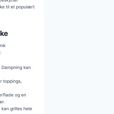
e til et populært
ske
nik
:
g. Dampning kan
r toppings,
erflade og en
er.
 kan grilles hele