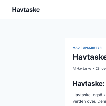
Fortsæt
Havtaske
til
indhold
MAD
|
OPSKRIFTER
Havtaske
Af
Havtaske
28. d
Havtaske: 
Havtaske, også k
verden over. Denn