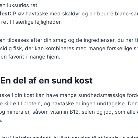
en luksuriøs ret.
fest
: Prøv havtaske med skaldyr og en beurre blanc-sa
et til særlige lejligheder.
kan tilpasses efter din smag og de ingredienser, du har ti
lsidig fisk, der kan kombineres med mange forskellige 
l en favorit i mange hjem.
En del af en sund kost
taske i din kost kan have mange sundhedsmæssige fordel
 kilde til protein, og havtaske er ingen undtagelse. De
og mineraler, såsom vitamin B12, selen og jod, som alle e
.