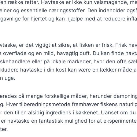
i en række retter. Havtaske er ikke kun velsmagende, m
teiner og essentielle næringsstoffer. Den indeholder o
 gavnlige for hjertet og kan hjælpe med at reducere infl
aske, er det vigtigt at sikre, at fisken er frisk. Frisk h
e overflade og en mild, havagtig duft. Du kan finde havt
skehandlere eller på lokale markeder, hvor den ofte sæl
 inkludere havtaske i din kost kan være en lækker måde at
in uge.
beredes på mange forskellige måder, herunder dampning
ing. Hver tilberedningsmetode fremhæver fiskens naturl
ør den til en alsidig ingrediens i køkkenet. Uanset om du
 er havtaske en fantastisk mulighed for at eksperiment
ter.