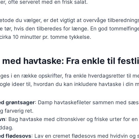
ter, ofte serveret med en frisk salat.
tode du vælger, er det vigtigt at overvåge tilberedning
e tør, hvis den tilberedes for længe. En god tommelfinge
 cirka 10 minutter pr. tomme tykkelse.
 med havtaske: Fra enkle til festl
es i en række opskrifter, fra enkle hverdagsretter til me
nogle ideer til, hvordan du kan inkludere havtaske i din 
d grøntsager
: Damp havtaskefileter sammen med sæs
g farverig ret.
vn
: Bag havtaske med citronskiver og friske urter for e
ddag.
d flødesovs
: Lav en cremet flødesovs med hvidvin og 