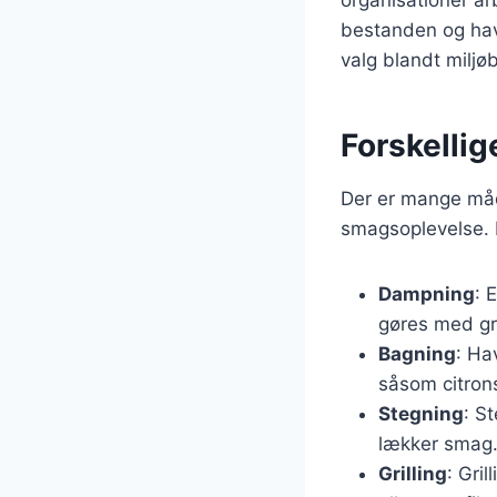
bestanden og havm
valg blandt miljø
Forskellig
Der er mange måd
smagsoplevelse. 
Dampning
: 
gøres med grø
Bagning
: Ha
såsom citronsk
Stegning
: S
lækker smag. 
Grilling
: Gri