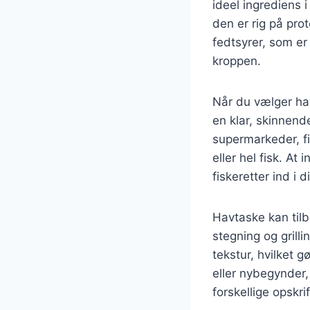
ideel ingrediens 
den er rig på pro
fedtsyrer, som er
kroppen.
Når du vælger havt
en klar, skinnend
supermarkeder, fi
eller hel fisk. At
fiskeretter ind i d
Havtaske kan til
stegning og grill
tekstur, hvilket g
eller nybegynder,
forskellige opskrif