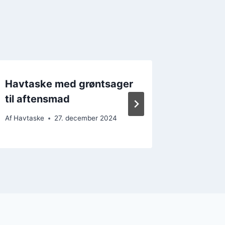
Havtaske med grøntsager
Nem hav
til aftensmad
travle 
Af
Havtaske
27. december 2024
Af
Havtask