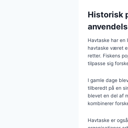
Historisk
anvendel
Havtaske har en l
havtaske været en
retter. Fiskens p
tilpasse sig fors
I gamle dage blev
tilberedt på en s
blevet en del af
kombinerer forsk
Havtaske er også 
organisationer ar