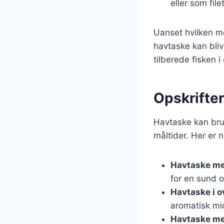
eller som file
Uanset hvilken me
havtaske kan bliv
tilberede fisken i
Opskrifter
Havtaske kan brug
måltider. Her er 
Havtaske me
for en sund o
Havtaske i o
aromatisk mi
Havtaske me