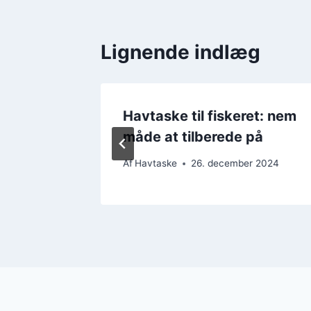
Lignende indlæg
ng til
Havtaske til fiskeret: nem
måde at tilberede på
r 2024
Af
Havtaske
26. december 2024