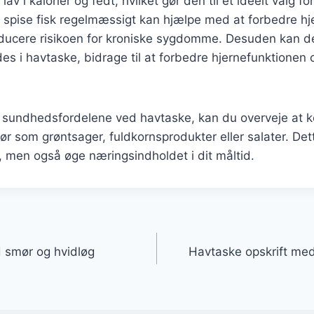
av i kalorier og fedt, hvilket gør den til et ideelt valg f
t spise fisk regelmæssigt kan hjælpe med at forbedre hj
ducere risikoen for kroniske sygdomme. Desuden kan 
ndes i havtaske, bidrage til at forbedre hjernefunktionen
 sundhedsfordelene ved havtaske, kan du overveje at 
r som grøntsager, fuldkornsprodukter eller salater. Dett
 men også øge næringsindholdet i dit måltid.
gation
d smør og hvidløg
Havtaske opskrift med