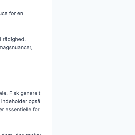
uce for en
l rådighed.
smagsnuancer,
e. Fisk generelt
n indeholder også
r essentielle for