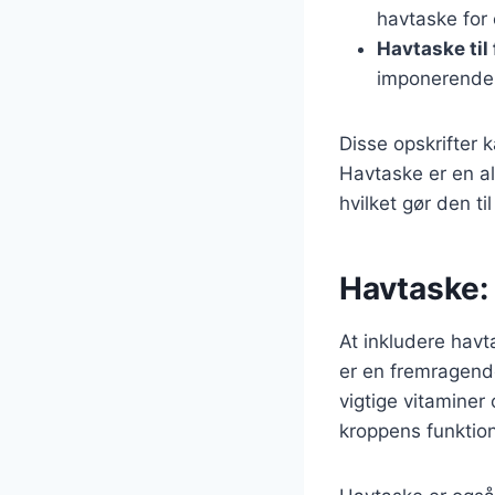
havtaske for 
Havtaske til 
imponerende r
Disse opskrifter 
Havtaske er en a
hvilket gør den ti
Havtaske: 
At inkludere hav
er en fremragende
vigtige vitaminer 
kroppens funktion