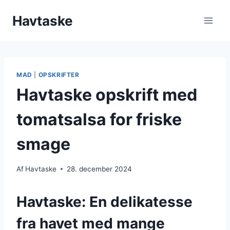
Fortsæt
Havtaske
til
indhold
MAD
|
OPSKRIFTER
Havtaske opskrift med
tomatsalsa for friske
smage
Af
Havtaske
28. december 2024
Havtaske: En delikatesse
fra havet med mange