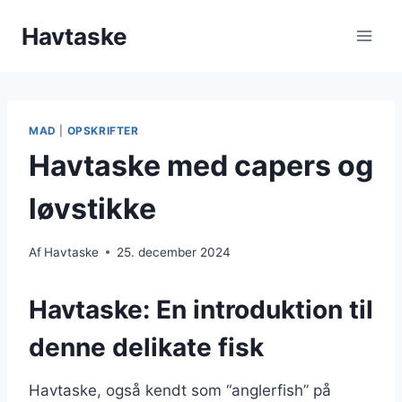
Fortsæt
Havtaske
til
indhold
MAD
|
OPSKRIFTER
Havtaske med capers og
løvstikke
Af
Havtaske
25. december 2024
Havtaske: En introduktion til
denne delikate fisk
Havtaske, også kendt som “anglerfish” på