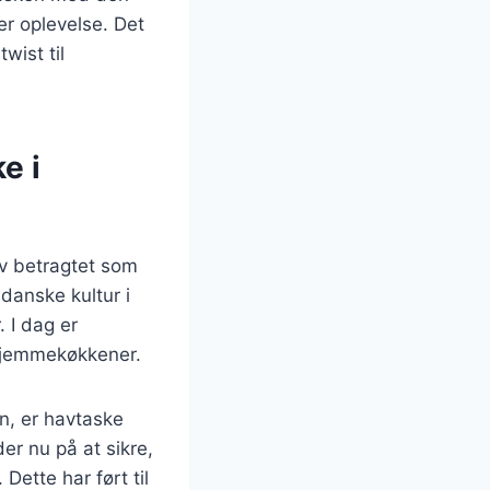
er oplevelse. Det
wist til
e i
ev betragtet som
 danske kultur i
. I dag er
 hjemmekøkkener.
en, er havtaske
er nu på at sikre,
ette har ført til