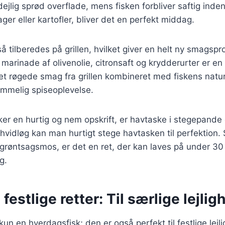
ejlig sprød overflade, mens fisken forbliver saftig inde
ger eller kartofler, bliver det en perfekt middag.
tilberedes på grillen, hvilket giver en helt ny smagsprofi
arinade af olivenolie, citronsaft og krydderurter er en 
et røgede smag fra grillen kombineret med fiskens natu
emmelig spiseoplevelse.
er en hurtig og nem opskrift, er havtaske i stegepande 
hvidløg kan man hurtigt stege havtasken til perfektion.
r grøntsagsmos, er det en ret, der kan laves på under 30
g.
festlige retter: Til særlige lejlig
un en hverdagsfisk; den er også perfekt til festlige lejl