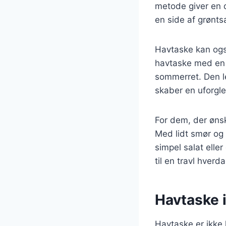
metode giver en d
en side af grøntsa
Havtaske kan også 
havtaske med en m
sommerret. Den l
skaber en uforgl
For dem, der ønsk
Med lidt smør og 
simpel salat elle
til en travl hverda
Havtaske i 
Havtaske er ikke k