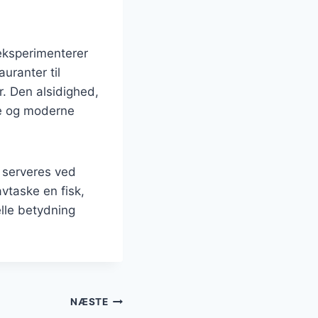
eksperimenterer
uranter til
. Den alsidighed,
lle og moderne
e serveres ved
avtaske en fisk,
elle betydning
NÆSTE