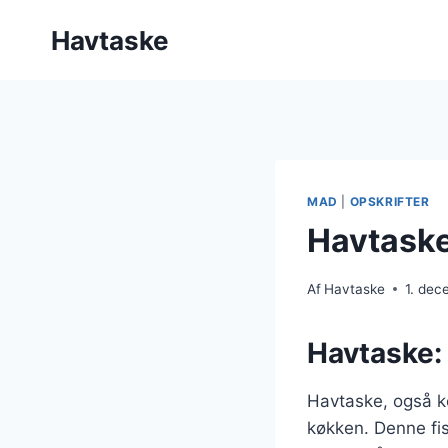
Fortsæt
Havtaske
til
indhold
MAD
|
OPSKRIFTER
Havtaske
Af
Havtaske
1. de
Havtaske: 
Havtaske, også ke
køkken. Denne fisk