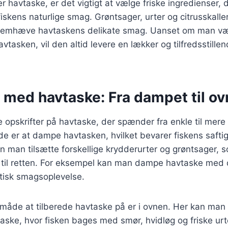
r havtaske, er det vigtigt at vælge friske ingredienser, 
skens naturlige smag. Grøntsager, urter og citrusskaller 
t fremhæve havtaskens delikate smag. Uanset om man v
havtasken, vil den altid levere en lækker og tilfredsstille
 med havtaske: Fra dampet til ov
ge opskrifter på havtaske, der spænder fra enkle til mere
e er at dampe havtasken, hvilket bevarer fiskens saft
man tilsætte forskellige krydderurter og grøntsager, s
til retten. For eksempel kan man dampe havtaske med di
atisk smagsoplevelse.
måde at tilberede havtaske på er i ovnen. Her kan man 
aske, hvor fisken bages med smør, hvidløg og friske ur