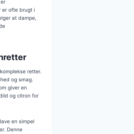
der
er ofte brugt i
ælger at dampe,
nde
nretter
 komplekse retter.
ighed og smag.
om giver en
ld og citron for
lave en simpel
ter. Denne