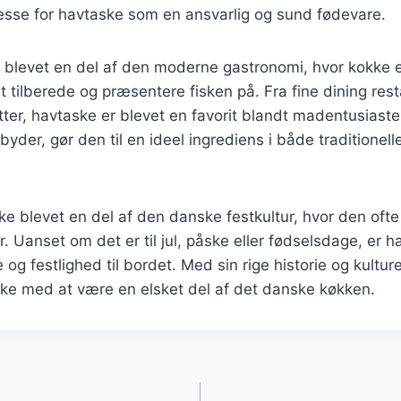
esse for havtaske som en ansvarlig og sund fødevare.
 blevet en del af den moderne gastronomi, hvor kokke 
tilberede og præsentere fisken på. Fra fine dining resta
er, havtaske er blevet en favorit blandt madentusiaster
byder, gør den til en ideel ingrediens i både traditione
ke blevet en del af den danske festkultur, hvor den oft
r. Uanset om det er til jul, påske eller fødselsdage, er h
og festlighed til bordet. Med sin rige historie og kultur
ske med at være en elsket del af det danske køkken.
gation