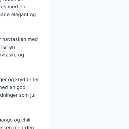
eres med en
 både elegant og
er havtasken med
l af en
havtaske og
er og krydderier.
 med en god
edninger som jul
ango og chili
tasken med den