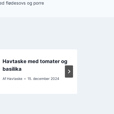
d flødesovs og porre
Havtaske med tomater og
Havtas
basilika
tomat o
Af
Havtaske
15. december 2024
Af
Havtask