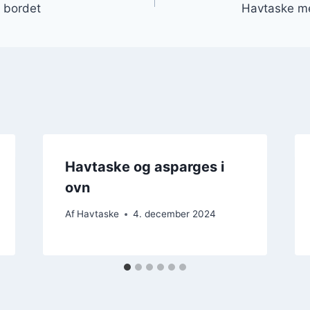
l bordet
Havtaske me
Havtaske og asparges i
ovn
Af
Havtaske
4. december 2024