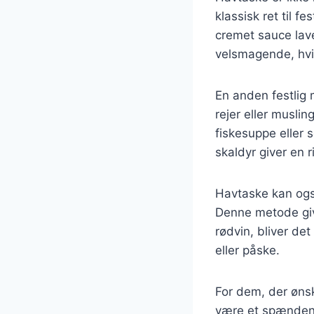
klassisk ret til 
cremet sauce lave
velsmagende, hvil
En anden festlig
rejer eller musli
fiskesuppe eller 
skaldyr giver en 
Havtaske kan også
Denne metode giv
rødvin, bliver det
eller påske.
For dem, der øns
være et spænden