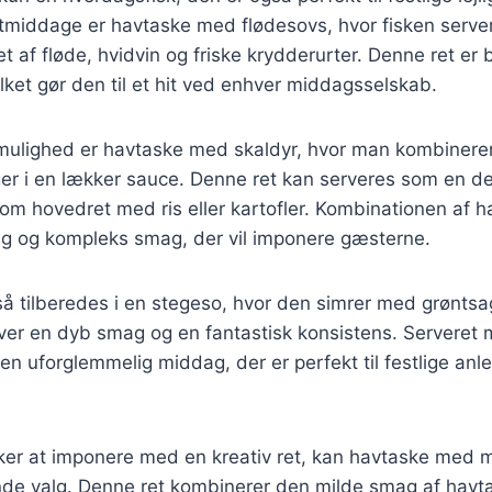
festmiddage er havtaske med flødesovs, hvor fisken serv
t af fløde, hvidvin og friske krydderurter. Denne ret er
ket gør den til et hit ved enhver middagsselskab.
 mulighed er havtaske med skaldyr, hvor man kombiner
nger i en lækker sauce. Denne ret kan serveres som en de
som hovedret med ris eller kartofler. Kombinationen af 
rig og kompleks smag, der vil imponere gæsterne.
 tilberedes i en stegeso, hvor den simrer med grøntsag
er en dyb smag og en fantastisk konsistens. Serveret
 en uforglemmelig middag, der er perfekt til festlige anl
ker at imponere med en kreativ ret, kan havtaske med m
de valg. Denne ret kombinerer den milde smag af hav