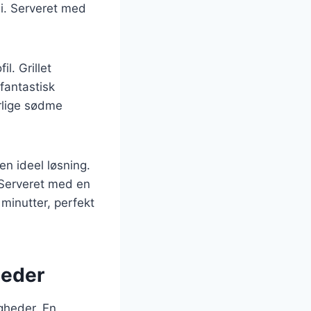
ni. Serveret med
l. Grillet
fantastisk
rlige sødme
en ideel løsning.
 Serveret med en
 minutter, perfekt
heder
igheder. En