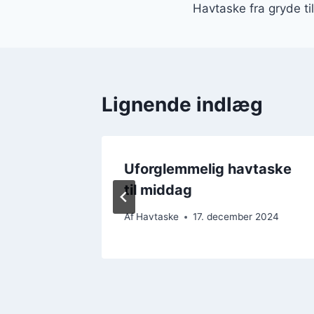
Havtaske fra gryde ti
Lignende indlæg
let at
Uforglemmelig havtaske
til middag
2024
Af
Havtaske
17. december 2024