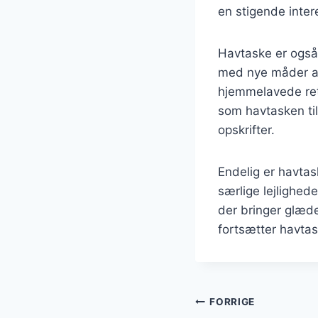
en stigende inter
Havtaske er også
med nye måder at 
hjemmelavede rett
som havtasken til
opskrifter.
Endelig er havtas
særlige lejlighede
der bringer glæde 
fortsætter havta
Indlægsnavi
FORRIGE