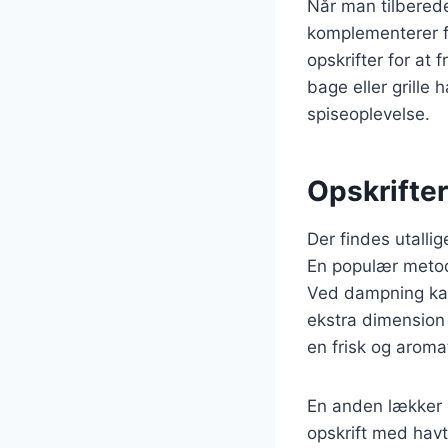
Når man tilberede
komplementerer fi
opskrifter for a
bage eller grille 
spiseoplevelse.
Opskrifter
Der findes utalli
En populær metod
Ved dampning kan 
ekstra dimension 
en frisk og arom
En anden lækker 
opskrift med havt