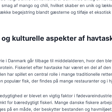
smag af mango og chili, hvilket skaber en unik og lækk
 vække begejstring blandt gæsterne og tilføje et eksotisk t
 og kulturelle aspekter af havtask
ie i Danmark går tilbage til middelalderen, hvor den bl
l protein. Fiskeriet efter havtaske har været en del af den
n har spillet en central rolle i mange traditionelle retter
en populær fisk, der findes på mange restauranter og i
edygtighed er blevet en vigtig faktor i fødevareindustri
nkt for bæredygtigt fiskeri. Mange danske fiskere arbejd
es på en måde, der beskytter bestanden og havmiljøet. D