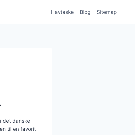
Havtaske
Blog
Sitemap
r
 i det danske
n til en favorit