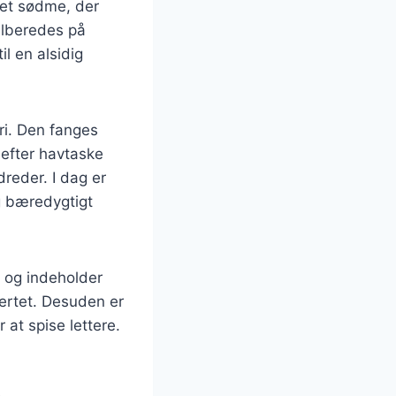
let sødme, der
tilberedes på
l en alsidig
ri. Den fanges
 efter havtaske
dreder. I dag er
og bæredygtigt
 og indeholder
jertet. Desuden er
r at spise lettere.