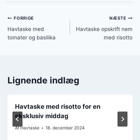
Indlægsnavigation
FORRIGE
NÆSTE
Havtaske med
Havtaske opskrift nem
tomater og basilika
med risotto
Lignende indlæg
Havtaske med risotto for en
eksklusiv middag
Af
Havtaske
18. december 2024