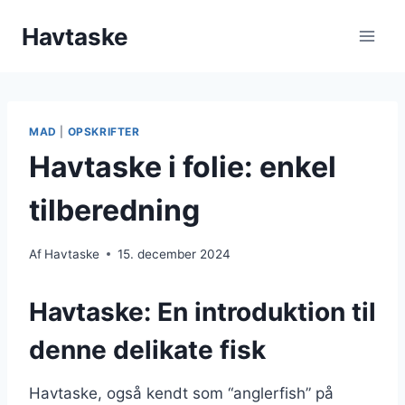
Fortsæt
Havtaske
til
indhold
MAD
|
OPSKRIFTER
Havtaske i folie: enkel
tilberedning
Af
Havtaske
15. december 2024
Havtaske: En introduktion til
denne delikate fisk
Havtaske, også kendt som “anglerfish” på