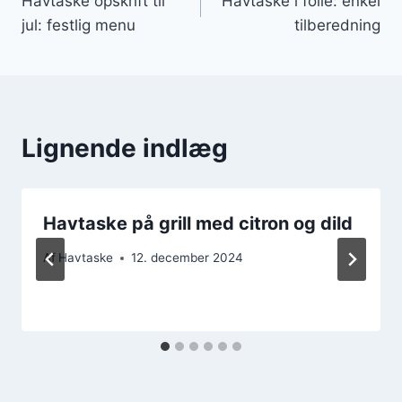
Havtaske opskrift til
Havtaske i folie: enkel
jul: festlig menu
tilberedning
Lignende indlæg
Havtaske på grill med citron og dild
Af
Havtaske
12. december 2024