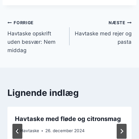
Indlægsnavigation
FORRIGE
NÆSTE
Havtaske opskrift
Havtaske med rejer og
uden besvær: Nem
pasta
middag
Lignende indlæg
Havtaske med fløde og citronsmag
Af
Havtaske
26. december 2024