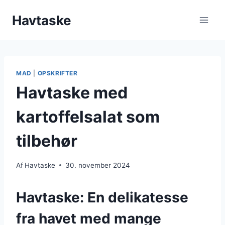
Fortsæt
Havtaske
til
indhold
MAD
|
OPSKRIFTER
Havtaske med
kartoffelsalat som
tilbehør
Af
Havtaske
30. november 2024
Havtaske: En delikatesse
fra havet med mange