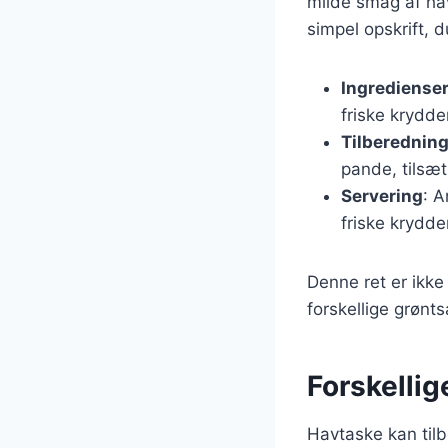
milde smag af hav
simpel opskrift,
Ingrediense
friske krydde
Tilberednin
pande, tilsæt
Servering
: A
friske krydde
Denne ret er ikk
forskellige grønts
Forskellig
Havtaske kan tilb