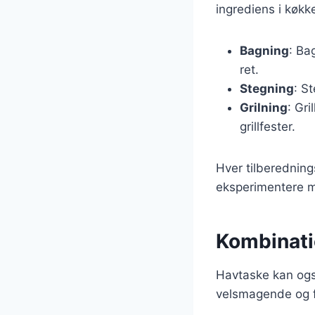
ingrediens i køkk
Bagning
: Ba
ret.
Stegning
: S
Grilning
: Gr
grillfester.
Hver tilberedning
eksperimentere med
Kombinati
Havtaske kan ogs
velsmagende og f