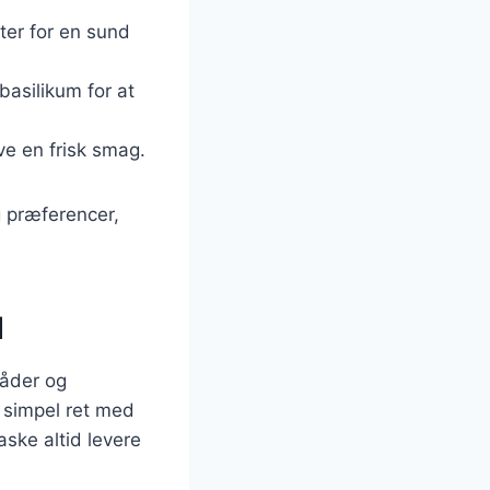
ter for en sund
 basilikum for at
ive en frisk smag.
g præferencer,
d
måder og
 simpel ret med
aske altid levere