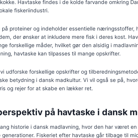
okke. Havtaske findes i de kolde farvande omkring Da
okale fiskeriindustri.
 på proteiner og indeholder essentielle næringsstoffer, h
 dem, der ønsker at inkludere mere fisk i deres kost. Ha
ge forskellige måder, hvilket gør den alsidig i madlavn
ilning, havtaske kan tilpasses til mange opskrifter.
l vi udforske forskellige opskrifter og tilberedningsmetod
ske betydning i dansk madkultur. Vi vil også se på, hv
s og rejer for at skabe en lækker ret.
 perspektiv på havtaske i dansk 
ang historie i dansk madlavning, hvor den har været en vi
 generationer. Fiskeriet efter havtaske går tilbage til m