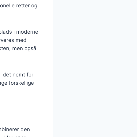
onelle retter og
 plads i moderne
erveres med
osten, men også
r det nemt for
ge forskellige
mbinerer den