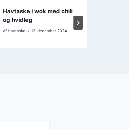
Havtaske i wok med chili
Havtask
og hvidløg
festlig
Af
Havtaske
12. december 2024
Af
Havtask