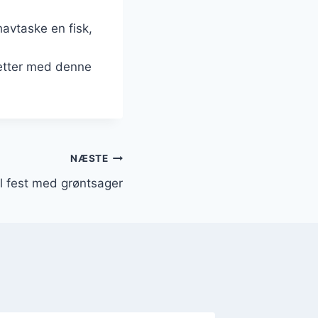
havtaske en fisk,
retter med denne
NÆSTE
l fest med grøntsager