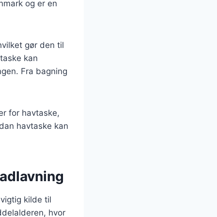
nmark og er en
vilket gør den til
vtaske kan
ingen. Fra bagning
er for havtaske,
ordan havtaske kan
madlavning
gtig kilde til
iddelalderen, hvor