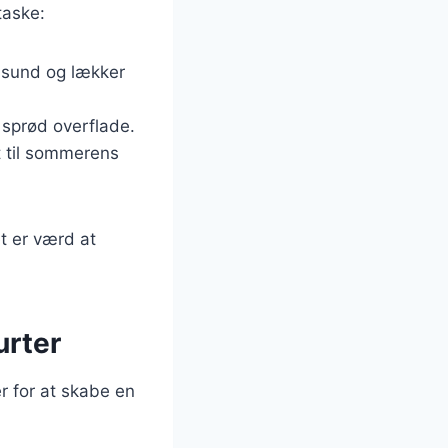
taske:
n sund og lækker
 sprød overflade.
kt til sommerens
t er værd at
urter
 for at skabe en