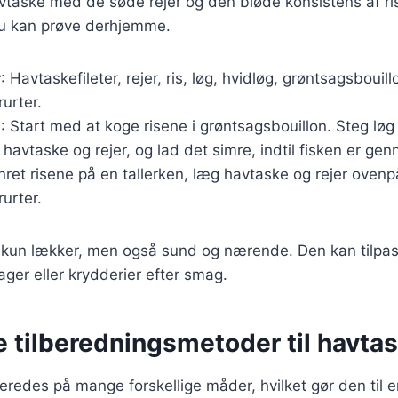
taske med de søde rejer og den bløde konsistens af ris
 du kan prøve derhjemme.
r
: Havtaskefileter, rejer, ris, løg, hvidløg, grøntsagsbouill
rurter.
g
: Start med at koge risene i grøntsagsbouillon. Steg løg
 havtaske og rejer, og lad det simre, indtil fisken er ge
nret risene på en tallerken, læg havtaske og rejer oven
rurter.
e kun lækker, men også sund og nærende. Den kan tilp
ager eller krydderier efter smag.
e tilberedningsmetoder til havta
eredes på mange forskellige måder, hvilket gør den til e