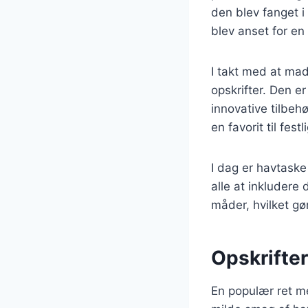
den blev fanget i 
blev anset for en
I takt med at mad
opskrifter. Den e
innovative tilbeh
en favorit til festl
I dag er havtaske
alle at inkludere
måder, hvilket gør
Opskrifter
En populær ret m