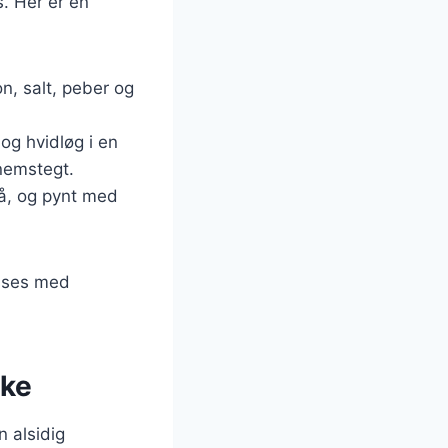
. Her er en
on, salt, peber og
 og hvidløg i en
nnemstegt.
på, og pynt med
asses med
ske
n alsidig