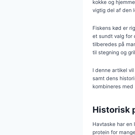
kokke og hjemmek
vigtig del af den l
Fiskens kød er rig
et sundt valg for
tilberedes på man
til stegning og gr
I denne artikel vi
samt dens histori
kombineres med ri
Historisk
Havtaske har en l
protein for mange