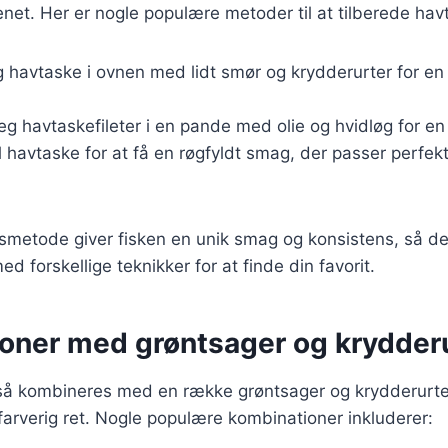
enet. Her er nogle populære metoder til at tilberede hav
g havtaske i ovnen med lidt smør og krydderurter for e
teg havtaskefileter i en pande med olie og hvidløg for en
ill havtaske for at få en røgfyldt smag, der passer perfe
smetode giver fisken en unik smag og konsistens, så de
 forskellige teknikker for at finde din favorit.
oner med grøntsager og krydder
å kombineres med en række grøntsager og krydderurter
arverig ret. Nogle populære kombinationer inkluderer: