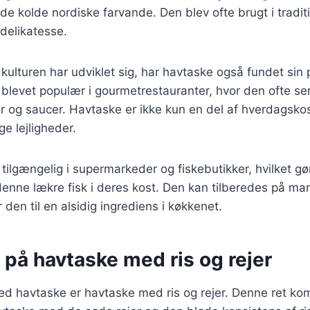
de kolde nordiske farvande. Den blev ofte brugt i traditi
 delikatesse.
kulturen har udviklet sig, har havtaske også fundet sin
r blevet populær i gourmetrestauranter, hvor den ofte s
ør og saucer. Havtaske er ikke kun en del af hverdagsk
ige lejligheder.
 tilgængelig i supermarkeder og fiskebutikker, hvilket gø
 denne lækre fisk i deres kost. Den kan tilberedes på man
 den til en alsidig ingrediens i køkkenet.
 på havtaske med ris og rejer
ed havtaske er havtaske med ris og rejer. Denne ret ko