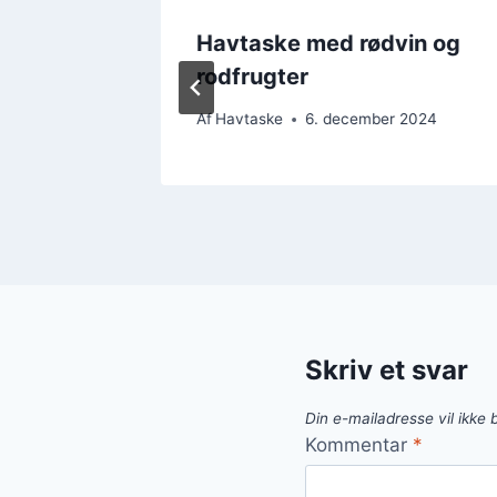
et
Havtaske med rødvin og
rodfrugter
 2024
Af
Havtaske
6. december 2024
Skriv et svar
Din e-mailadresse vil ikke b
Kommentar
*