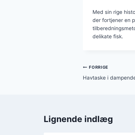
Med sin rige hist
der fortjener en 
tilberedningsmeto
delikate fisk.
Indlægsnavi
FORRIGE
Havtaske i dampende
Lignende indlæg