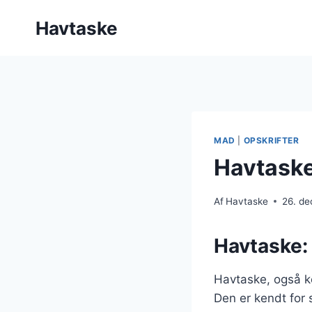
Fortsæt
Havtaske
til
indhold
MAD
|
OPSKRIFTER
Havtaske
Af
Havtaske
26. d
Havtaske: 
Havtaske, også k
Den er kendt for 