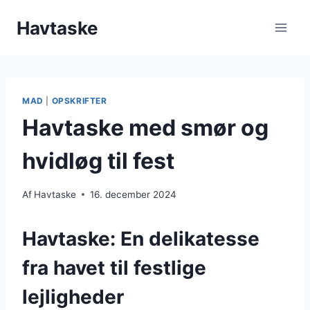
Fortsæt
Havtaske
til
indhold
MAD
|
OPSKRIFTER
Havtaske med smør og
hvidløg til fest
Af
Havtaske
16. december 2024
Havtaske: En delikatesse
fra havet til festlige
lejligheder