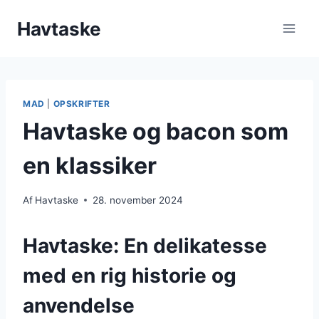
Fortsæt
Havtaske
til
indhold
MAD
|
OPSKRIFTER
Havtaske og bacon som
en klassiker
Af
Havtaske
28. november 2024
Havtaske: En delikatesse
med en rig historie og
anvendelse