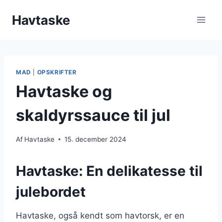
Fortsæt
Havtaske
til
indhold
MAD
|
OPSKRIFTER
Havtaske og
skaldyrssauce til jul
Af
Havtaske
15. december 2024
Havtaske: En delikatesse til
julebordet
Havtaske, også kendt som havtorsk, er en