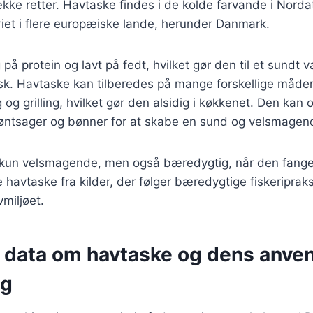
ække retter. Havtaske findes i de kolde farvande i Norda
keriet i flere europæiske lande, herunder Danmark.
 på protein og lavt på fedt, hvilket gør den til et sundt 
isk. Havtaske kan tilberedes på mange forskellige måde
 og grilling, hvilket gør den alsidig i køkkenet. Den ka
ntsager og bønner for at skabe en sund og velsmagend
 kun velsmagende, men også bæredygtig, når den fanges
e havtaske fra kilder, der følger bæredygtige fiskeripraks
miljøet.
e data om havtaske og dens anven
ng