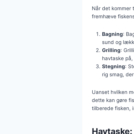
Når det kommer ti
fremhæve fiskens
Bagning
: Ba
sund og lækk
Grilling
: Gri
havtaske på
Stegning
: S
rig smag, de
Uanset hvilken me
dette kan gøre f
tilberede fisken, 
Havtaske: 