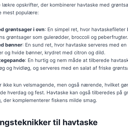
 lækre opskrifter, der kombinerer havtaske med grønts
de mest populære:
d grøntsager i ovn
: En simpel ret, hvor havtaskefilet
 grøntsager som gulerødder, broccoli og peberfrugter
ed bønner
: En sund ret, hvor havtaske serveres med en
 og hvide bønner, krydret med citron og dild.
stegepande
: En hurtig og nem måde at tilberede havtask
g og hvidløg, og serveres med en salat af friske grønts
er ikke kun velsmagende, men også nærende, hvilket gør
åde hverdag og fest. Havtaske kan også tilberedes på gril
g, der komplementerer fiskens milde smag.
ngsteknikker til havtaske