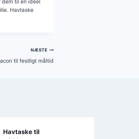
 dem til en ideel
ilie. Havtaske
NÆSTE
on til festligt måltid
Havtaske til
Spicy h