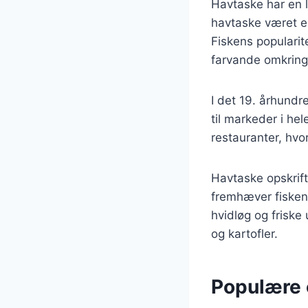
Havtaske har en l
havtaske været en
Fiskens populari
farvande omkring
I det 19. århundr
til markeder i he
restauranter, hv
Havtaske opskrifte
fremhæver fiskens
hvidløg og friske
og kartofler.
Populære 