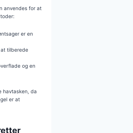
an anvendes for at
toder:
øntsager er en
at tilberede
overflade og en
de havtasken, da
gel er at
retter