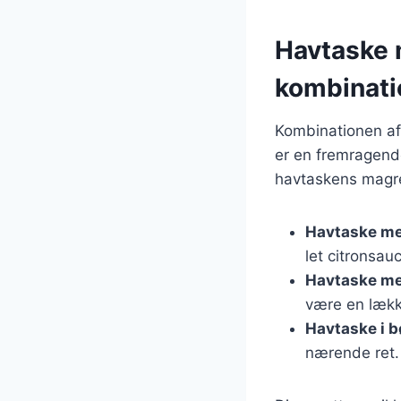
Havtaske 
kombinati
Kombinationen af
er en fremragende 
havtaskens magre 
Havtaske me
let citronsauc
Havtaske me
være en lække
Havtaske i 
nærende ret.