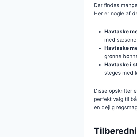
Der findes mange
Her er nogle af 
Havtaske me
med sæsonens
Havtaske m
grønne bønner
Havtaske i 
steges med lø
Disse opskrifter 
perfekt valg til b
en dejlig røgsma
Tilberedni