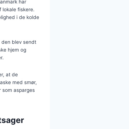
 Danmark har
 lokale fiskere.
lighed i de kolde
g den blev sendt
nske hjem og
r.
er, at de
vtaske med smør,
er som asparges
tsager