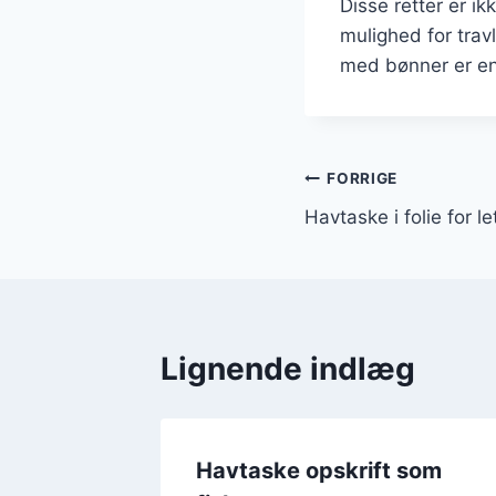
Disse retter er i
mulighed for tra
med bønner er en
Indlægsnavi
FORRIGE
Havtaske i folie for le
Lignende indlæg
Havtaske opskrift som