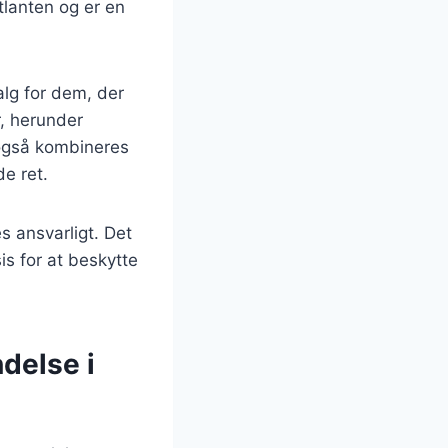
tlanten og er en
valg for dem, der
r, herunder
n også kombineres
e ret.
 ansvarligt. Det
is for at beskytte
delse i