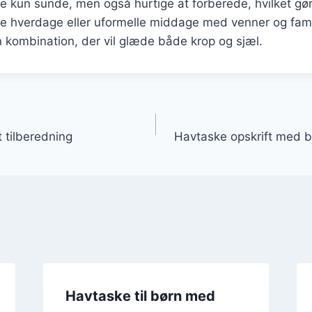
kke kun sunde, men også hurtige at forberede, hvilket gør
vle hverdage eller uformelle middage med venner og fam
 kombination, der vil glæde både krop og sjæl.
gation
t tilberedning
Havtaske opskrift med bac
Havtaske til børn med