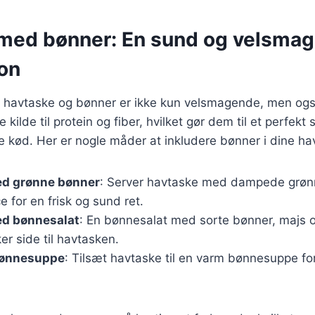
med bønner: En sund og velsma
on
 havtaske og bønner er ikke kun velsmagende, men og
kilde til protein og fiber, hvilket gør dem til et perfekt 
kød. Her er nogle måder at inkludere bønner i dine hav
d grønne bønner
: Server havtaske med dampede grøn
e for en frisk og sund ret.
d bønnesalat
: En bønnesalat med sorte bønner, majs 
r side til havtasken.
bønnesuppe
: Tilsæt havtaske til en varm bønnesuppe for