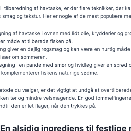
l tilberedning af havtaske, er der flere teknikker, der k
 smag og tekstur. Her er nogle af de mest populære me
gning af havtaske i ovnen med lidt olie, krydderier og gr
er måde at tilberede fisken på.
lling giver en dejlig røgsmag og kan være en hurtig måde 
, især om sommeren.
tegning i en pande med smør og hvidløg giver en sprød 
r komplementerer fiskens naturlige sødme.
tode du vælger, er det vigtigt at undgå at overtilbere
isken tør og mindre velsmagende. En god tommelfingerre
indtil den er let flager, når den trykkes på.
En alsidig ingrediens til festlige 