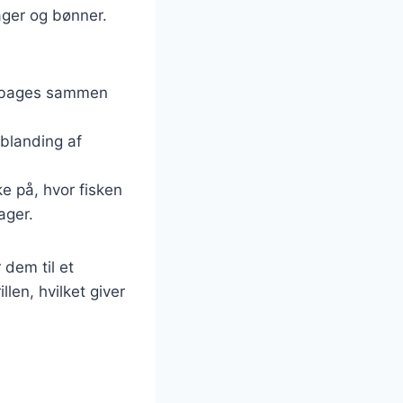
ager og bønner.
er bages sammen
.
 blanding af
e på, hvor fisken
ager.
 dem til et
len, hvilket giver