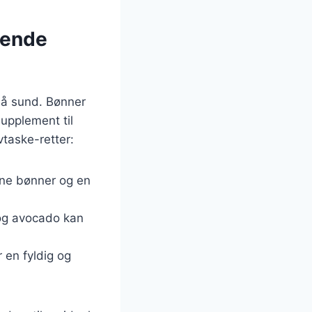
gende
så sund. Bønner
supplement til
taske-retter:
ne bønner og en
og avocado kan
 en fyldig og