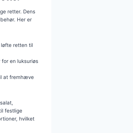
ge retter. Dens
lbehør. Her er
øfte retten til
 for en luksuriøs
til at fremhæve
salat,
l festlige
tioner, hvilket