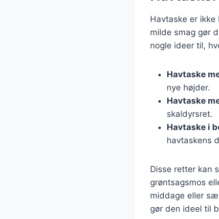
Havtaske er ikke 
milde smag gør de
nogle ideer til, h
Havtaske me
nye højder.
Havtaske me
skaldyrsret.
Havtaske i b
havtaskens d
Disse retter kan 
grøntsagsmos eller
middage eller særl
gør den ideel til 