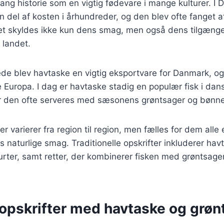
ang historie som en vigtig fødevare i mange kulturer. I
 del af kosten i århundreder, og den blev ofte fanget af
tet skyldes ikke kun dens smag, men også dens tilgænge
 landet.
ede blev havtaske en vigtig eksportvare for Danmark, o
le Europa. I dag er havtaske stadig en populær fisk i da
or den ofte serveres med sæsonens grøntsager og bønne
r varierer fra region til region, men fælles for dem alle 
 naturlige smag. Traditionelle opskrifter inkluderer ha
 urter, samt retter, der kombinerer fisken med grøntsag
opskrifter med havtaske og grøn