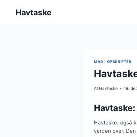
Fortsæt
Havtaske
til
indhold
MAD
|
OPSKRIFTER
Havtaske
Af
Havtaske
19. d
Havtaske: 
Havtaske, også k
verden over. Den e