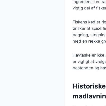
ingrediens i en r
vigtig del af fis
Fiskens kød er rig
ønsker at spise f
bagning, stegning
med en række grø
Havtaske er ikke
er vigtigt at vælg
bestanden og hav
Historisk
madlavni