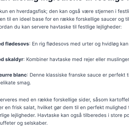
kun en hverdagsfisk; den kan også være stjernen i festli
n til en ideel base for en række forskellige saucer og ti
vordan du kan servere havtaske til festlige lejligheder:
d flødesovs
: En rig flødesovs med urter og hvidløg kan l
d skaldyr
: Kombiner havtaske med rejer eller muslinger
eurre blanc
: Denne klassiske franske sauce er perfekt 
elikate smag.
serveres med en række forskellige sider, såsom kartoffel
 en frisk salat, hvilket gør dem til en perfekt mulighed ti
ige lejligheder. Havtaske kan også tilberedes i store por
buffeter og selskaber.