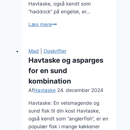
Havtaske, også kendt som
“haddock” på engelsk, er…
Grillet
Læs mere
havtaske
med
appelsinsauce
Mad
|
Opskrifter
Havtaske og asparges
for en sund
kombination
Af
Havtaske
24. december 2024
Havtaske: En velsmagende og
sund fisk til din kost Havtaske,
også kendt som “anglerfish”, er en
populær fisk i mange køkkener