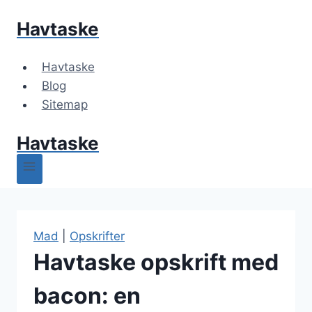
Fortsæt
Havtaske
til
indhold
Havtaske
Blog
Sitemap
Havtaske
Mad
|
Opskrifter
Havtaske opskrift med
bacon: en