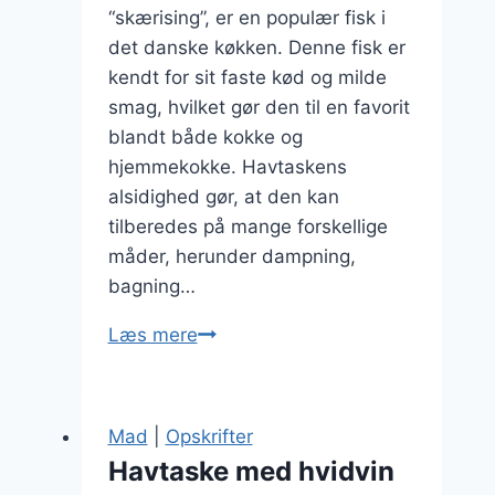
“skærising”, er en populær fisk i
det danske køkken. Denne fisk er
kendt for sit faste kød og milde
smag, hvilket gør den til en favorit
blandt både kokke og
hjemmekokke. Havtaskens
alsidighed gør, at den kan
tilberedes på mange forskellige
måder, herunder dampning,
bagning…
Havtaske
Læs mere
i
dampet
variation
Mad
|
Opskrifter
Havtaske med hvidvin