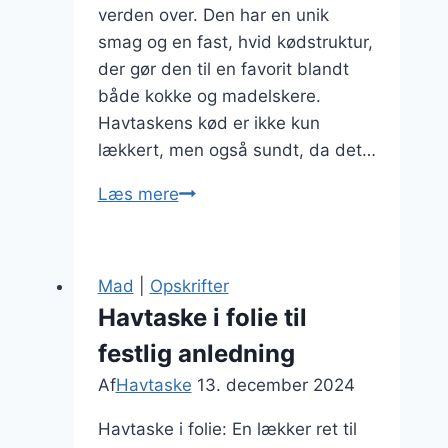
verden over. Den har en unik
smag og en fast, hvid kødstruktur,
der gør den til en favorit blandt
både kokke og madelskere.
Havtaskens kød er ikke kun
lækkert, men også sundt, da det…
Havtaske
Læs mere
og
asparges
for
Mad
|
Opskrifter
en
Havtaske i folie til
sund
festlig anledning
kombination
Af
Havtaske
13. december 2024
Havtaske i folie: En lækker ret til