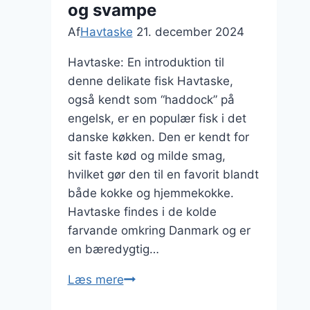
og svampe
Af
Havtaske
21. december 2024
Havtaske: En introduktion til
denne delikate fisk Havtaske,
også kendt som “haddock” på
engelsk, er en populær fisk i det
danske køkken. Den er kendt for
sit faste kød og milde smag,
hvilket gør den til en favorit blandt
både kokke og hjemmekokke.
Havtaske findes i de kolde
farvande omkring Danmark og er
en bæredygtig…
Havtaske
Læs mere
med