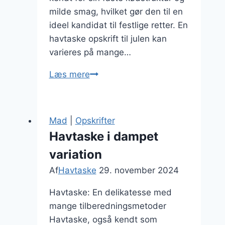
milde smag, hvilket gør den til en
ideel kandidat til festlige retter. En
havtaske opskrift til julen kan
varieres på mange…
Havtaske
Læs mere
opskrift
til
julen
Mad
|
Opskrifter
Havtaske i dampet
variation
Af
Havtaske
29. november 2024
Havtaske: En delikatesse med
mange tilberedningsmetoder
Havtaske, også kendt som