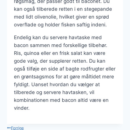
røgsmag, der passer godt til baconet. Du
kan også tilberede retten i en stegepande
med lidt olivenolie, hvilket giver en sprød
overflade og holder fisken saftig indeni.
Endelig kan du servere havtaske med
bacon sammen med forskellige tilbehør.
Ris, quinoa eller en frisk salat kan være
gode valg, der supplerer retten. Du kan
også tilføje en side af bagte rodfrugter eller
en grøntsagsmos for at gøre måltidet mere
fyldigt. Uanset hvordan du vælger at
tilberede og servere havtasken, vil
kombinationen med bacon altid være en
vinder.
Indlægsnavigation
Forrige