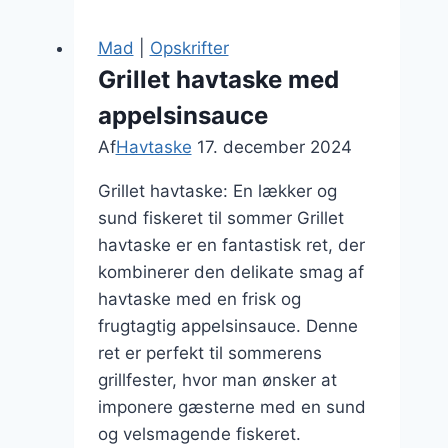
hvidvin
og
Mad
|
Opskrifter
svampe
Grillet havtaske med
appelsinsauce
Af
Havtaske
17. december 2024
Grillet havtaske: En lækker og
sund fiskeret til sommer Grillet
havtaske er en fantastisk ret, der
kombinerer den delikate smag af
havtaske med en frisk og
frugtagtig appelsinsauce. Denne
ret er perfekt til sommerens
grillfester, hvor man ønsker at
imponere gæsterne med en sund
og velsmagende fiskeret.