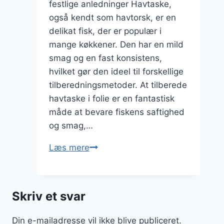
festlige anledninger Havtaske,
også kendt som havtorsk, er en
delikat fisk, der er populær i
mange køkkener. Den har en mild
smag og en fast konsistens,
hvilket gør den ideel til forskellige
tilberedningsmetoder. At tilberede
havtaske i folie er en fantastisk
måde at bevare fiskens saftighed
og smag,…
Havtaske
Læs mere
i
folie
til
Skriv et svar
festlig
anledning
Din e-mailadresse vil ikke blive publiceret.