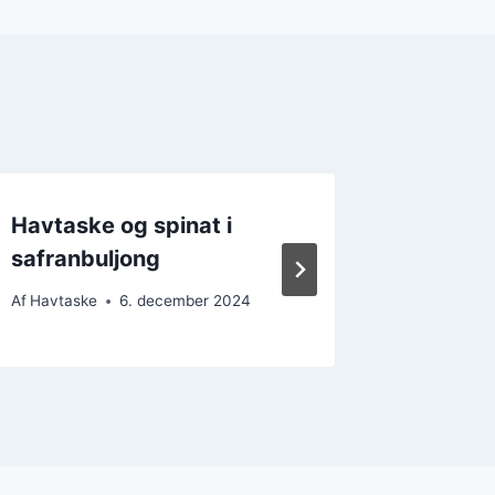
Havtaske og spinat i
Havtask
safranbuljong
søndag
Af
Havtaske
6. december 2024
Af
Havtask