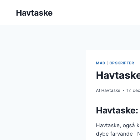
Fortsæt
Havtaske
til
indhold
MAD
|
OPSKRIFTER
Havtaske
Af
Havtaske
17. d
Havtaske: 
Havtaske, også ke
dybe farvande i N