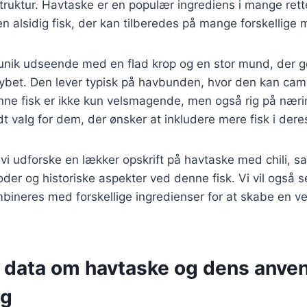
truktur. Havtaske er en populær ingrediens i mange rett
en alsidig fisk, der kan tilberedes på mange forskellige 
nik udseende med en flad krop og en stor mund, der gør
dybet. Den lever typisk på havbunden, hvor den kan cam
ne fisk er ikke kun velsmagende, men også rig på næring
dt valg for dem, der ønsker at inkludere mere fisk i dere
l vi udforske en lækker opskrift på havtaske med chili, sa
der og historiske aspekter ved denne fisk. Vi vil også 
bineres med forskellige ingredienser for at skabe en 
e data om havtaske og dens anven
ng