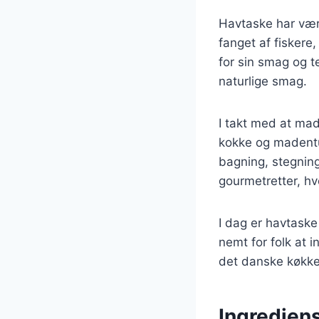
Havtaske har vær
fanget af fiskere
for sin smag og t
naturlige smag.
I takt med at mad
kokke og madentu
bagning, stegning
gourmetretter, h
I dag er havtaske
nemt for folk at i
det danske køkke
Ingrediens