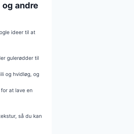
i og andre
le ideer til at
ler gulerødder til
li og hvidløg, og
 for at lave en
tekstur, så du kan