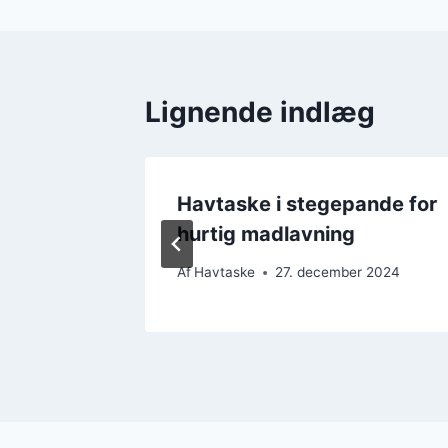
Lignende indlæg
g og
Havtaske i stegepande for
hurtig madlavning
2024
Af
Havtaske
27. december 2024