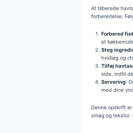
At tilberede havt
forberedelse. Følg
Forbered fis
et køkkenrull
Steg ingred
hvidløg og chi
Tilføj havta
side, indtil 
Servering
: D
med dine yndl
Denne opskrift er
smag og tekstur. 