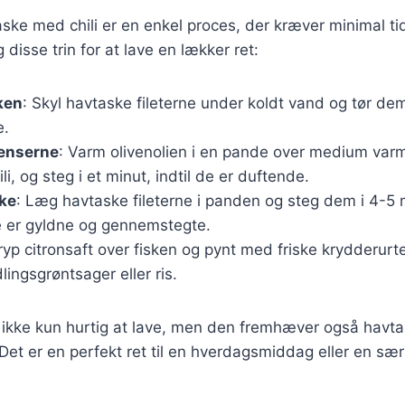
aske med chili er en enkel proces, der kræver minimal ti
 disse trin for at lave en lækker ret:
ken
: Skyl havtaske fileterne under koldt vand og tør de
e.
ienserne
: Varm olivenolien i en pande over medium varm
li, og steg i et minut, indtil de er duftende.
ske
: Læg havtaske fileterne i panden og steg dem i 4-5 
de er gyldne og gennemstegte.
ryp citronsaft over fisken og pynt med friske krydderurte
ingsgrøntsager eller ris.
 ikke kun hurtig at lave, men den fremhæver også havta
Det er en perfekt ret til en hverdagsmiddag eller en særli