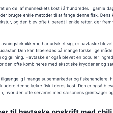
et en del af menneskets kost i århundreder. I gamle da
, der brugte enkle metoder til at fange denne fisk. Dens
ekstur, og den blev ofte tilberedt i enkle retter, der f
lavningsteknikkerne har udviklet sig, er havtaske blevet
siaster. Den kan tilberedes på mange forskellige måde
 og grilning. Havtaske er også blevet en populær ingred
vor den ofte kombineres med eksotiske krydderier og sa
 tilgængelig i mange supermarkeder og fiskehandlere, hv
nkludere denne lækre fisk i deres kost. Den er også bleve
n, hvor den ofte serveres med sæsonens grøntsager og
er til havtaske opskrift med chili