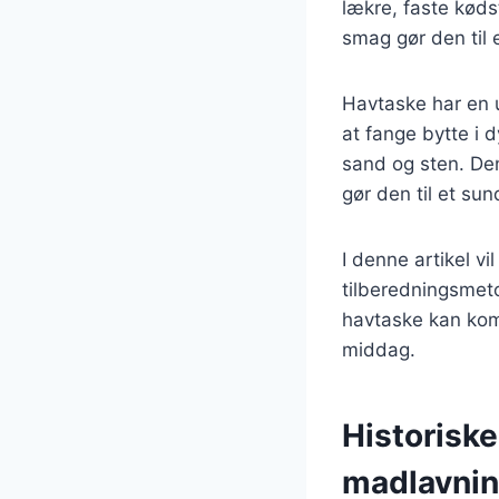
lækre, faste køds
smag gør den til 
Havtaske har en u
at fange bytte i 
sand og sten. Den
gør den til et sun
I denne artikel vi
tilberedningsmeto
havtaske kan kom
middag.
Historisk
madlavni