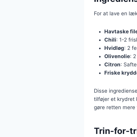
For at lave en læ
Havtaske fil
Chili
: 1-2 fri
Hvidløg
: 2 f
Olivenolie
: 2
Citron
: Safte
Friske krydd
Disse ingrediense
tilføjer et krydre
gøre retten mere
Trin-for-t