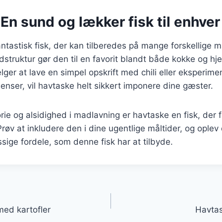
En sund og lækker fisk til enhver
ntastisk fisk, der kan tilberedes på mange forskellige 
dstruktur gør den til en favorit blandt både kokke og 
er at lave en simpel opskrift med chili eller eksperim
ienser, vil havtaske helt sikkert imponere dine gæster.
orie og alsidighed i madlavning er havtaske en fisk, der 
 Prøv at inkludere den i dine ugentlige måltider, og opl
ge fordele, som denne fisk har at tilbyde.
gation
med kartofler
Havta