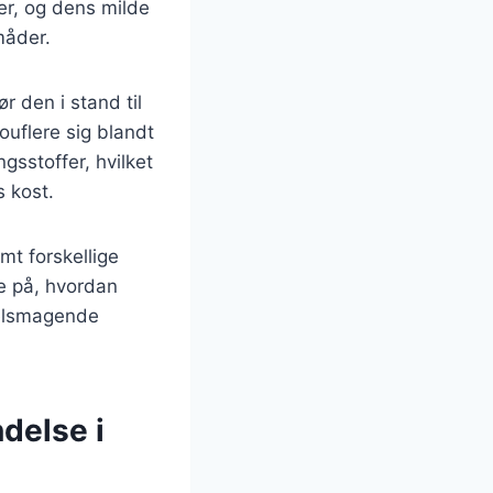
er, og dens milde
måder.
 den i stand til
ouflere sig blandt
sstoffer, hvilket
s kost.
mt forskellige
se på, hvordan
velsmagende
delse i