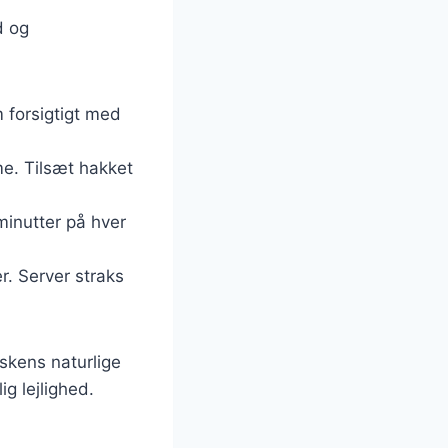
d og
m forsigtigt med
e. Tilsæt hakket
minutter på hver
r. Server straks
skens naturlige
g lejlighed.