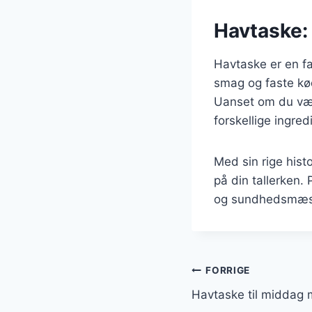
Havtaske: 
Havtaske er en fa
smag og faste kø
Uanset om du vælg
forskellige ingred
Med sin rige hist
på din tallerken.
og sundhedsmæssi
Indlægsnavi
FORRIGE
Havtaske til middag 