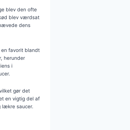
ge blev den ofte
 kød blev værdsat
remhævede dens
 en favorit blandt
r, herunder
iens i
ucer.
ilket gør det
t en vigtig del af
 lækre saucer.