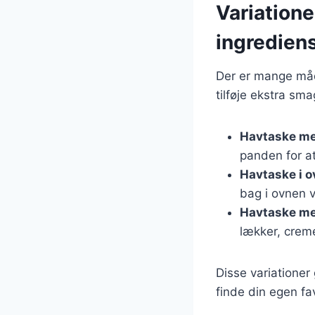
Variatione
ingredien
Der er mange måde
tilføje ekstra sma
Havtaske me
panden for at
Havtaske i o
bag i ovnen v
Havtaske me
lækker, crem
Disse variationer
finde din egen fa