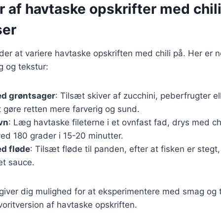
r af havtaske opskrifter med chil
ser
r at variere havtaske opskriften med chili på. Her er nog
g og tekstur:
d grøntsager
: Tilsæt skiver af zucchini, peberfrugter el
 gøre retten mere farverig og sund.
vn
: Læg havtaske fileterne i et ovnfast fad, drys med chi
ed 180 grader i 15-20 minutter.
d fløde
: Tilsæt fløde til panden, efter at fisken er stegt,
et sauce.
 giver dig mulighed for at eksperimentere med smag og 
voritversion af havtaske opskriften.