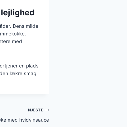
 lejlighed
måder. Dens milde
hjemmekokke.
entere med
fortjener en plads
ev den lækre smag
NÆSTE
ske med hvidvinsauce