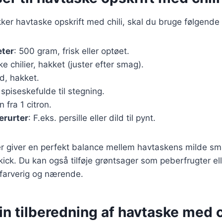
kker havtaske opskrift med chili, skal du bruge følgende
eter
: 500 gram, frisk eller optøet.
ske chilier, hakket (juster efter smag).
ed, hakket.
 spiseskefulde til stegning.
n fra 1 citron.
erurter
: F.eks. persille eller dild til pynt.
r giver en perfekt balance mellem havtaskens milde sma
t kick. Du kan også tilføje grøntsager som peberfrugter ell
 farverig og nærende.
rin tilberedning af havtaske med c