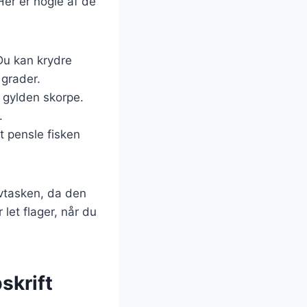
Her er nogle af de
Du kan krydre
 grader.
 gylden skorpe.
.
t pensle fisken
avtasken, da den
 let flager, når du
skrift