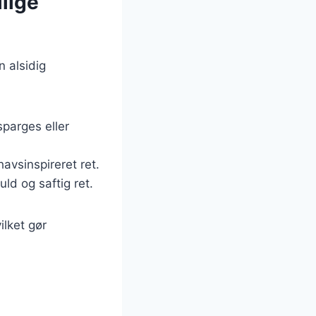
llige
n alsidig
parges eller
avsinspireret ret.
ld og saftig ret.
ilket gør