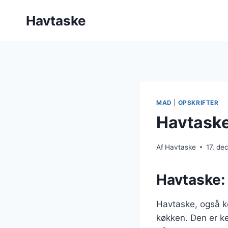
Fortsæt
Havtaske
til
indhold
MAD
|
OPSKRIFTER
Havtaske
Af
Havtaske
17. d
Havtaske: 
Havtaske, også ke
køkken. Den er ken