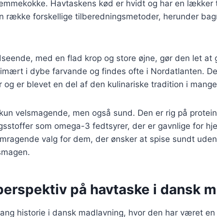
emmekokke. Havtaskens kød er hvidt og har en lækker t
en række forskellige tilberedningsmetoder, herunder bag
seende, med en flad krop og store øjne, gør den let at
imært i dybe farvande og findes ofte i Nordatlanten. Den
r og er blevet en del af den kulinariske tradition i man
 kun velsmagende, men også sund. Den er rig på protein
gsstoffer som omega-3 fedtsyrer, der er gavnlige for hje
remragende valg for dem, der ønsker at spise sundt uden
smagen.
 perspektiv på havtaske i dansk 
ang historie i dansk madlavning, hvor den har været en 