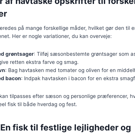
r af havtaske opskrifter til forske
er
eredes på mange forskellige måder, hvilket gør den til e
enet. Her er nogle variationer, du kan overveje:
d grøntsager
: Tilføj sæsonbestemte grøntsager som as
 give retten ekstra farve og smag.
vn
: Bag havtasken med tomater og oliven for en middelh
ed bacon
: Indpak havtasken i bacon for en ekstra smagfu
 kan tilpasses efter sæson og personlige præferencer, hv
eel fisk til både hverdag og fest.
n fisk til festlige lejligheder og