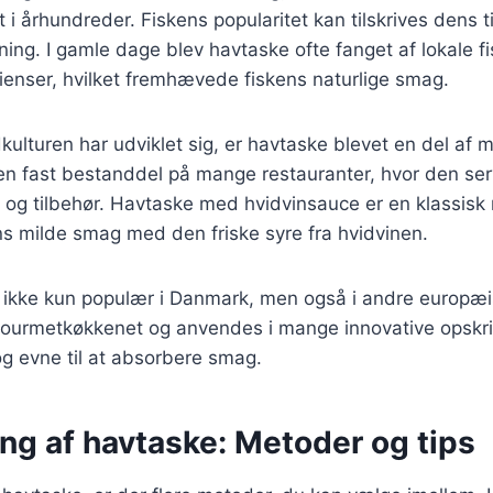
t i århundreder. Fiskens popularitet kan tilskrives dens 
ning. I gamle dage blev havtaske ofte fanget af lokale fi
ienser, hvilket fremhævede fiskens naturlige smag.
kulturen har udviklet sig, er havtaske blevet en del af 
u en fast bestanddel på mange restauranter, hvor den s
r og tilbehør. Havtaske med hvidvinsauce er en klassisk 
s milde smag med den friske syre fra hvidvinen.
e ikke kun populær i Danmark, men også i andre europæi
gourmetkøkkenet og anvendes i mange innovative opskrif
g evne til at absorbere smag.
ng af havtaske: Metoder og tips