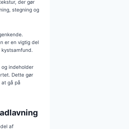
ekstur, der gør
ning, stegning og
 genkende.
 er en vigtig del
ge kystsamfund.
 og indeholder
rtet. Dette gør
 at gå på
madlavning
del af