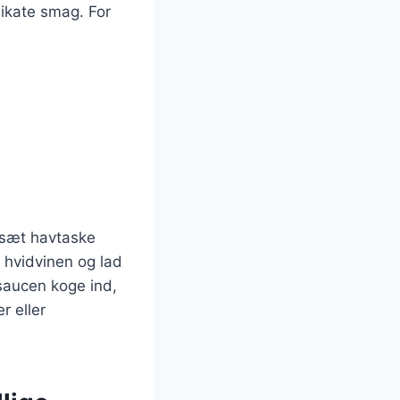
ikate smag. For
lsæt havtaske
r hvidvinen og lad
 saucen koge ind,
r eller