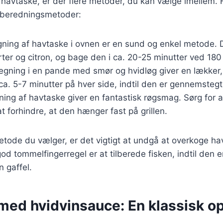
 havtaske, er der flere metoder, du kan vælge imellem. 
lberedningsmetoder:
gning af havtaske i ovnen er en sund og enkel metode. 
ter og citron, og bage den i ca. 20-25 minutter ved 180
tegning i en pande med smør og hvidløg giver en lækker,
 ca. 5-7 minutter på hver side, indtil den er gennemstegt
ilning af havtaske giver en fantastisk røgsmag. Sørg for a
at forhindre, at den hænger fast på grillen.
etode du vælger, er det vigtigt at undgå at overkoge h
god tommelfingerregel er at tilberede fisken, indtil den er
 gaffel.
med hvidvinsauce: En klassisk op