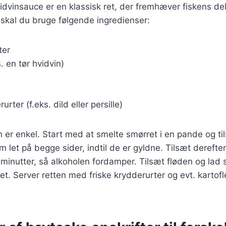
vinsauce er en klassisk ret, der fremhæver fiskens del
 skal du bruge følgende ingredienser:
ter
. en tør hvidvin)
urter (f.eks. dild eller persille)
r enkel. Start med at smelte smørret i en pande og ti
m let på begge sider, indtil de er gyldne. Tilsæt derefte
r minutter, så alkoholen fordamper. Tilsæt fløden og lad
et. Server retten med friske krydderurter og evt. kartofle