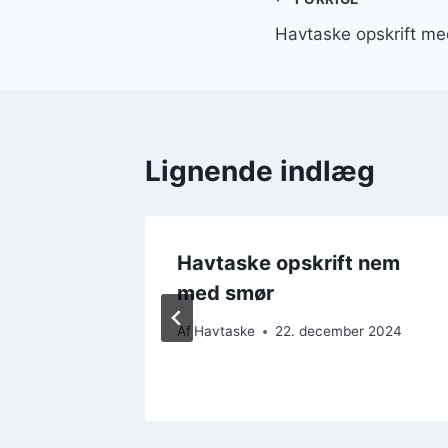
Indlægsnavi
Havtaske opskrift med
Lignende indlæg
 med
Havtaske opskrift nem
med smør
 2024
Af
Havtaske
22. december 2024