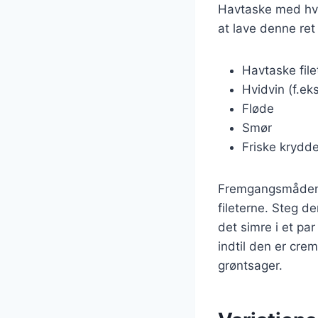
Havtaske med hvid
at lave denne ret
Havtaske file
Hvidvin (f.eks
Fløde
Smør
Friske krydder
Fremgangsmåden e
fileterne. Steg de
det simre i et pa
indtil den er crem
grøntsager.