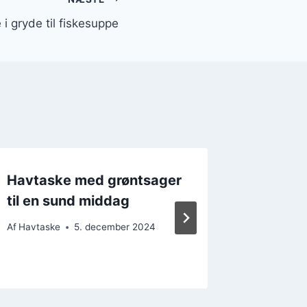
i gryde til fiskesuppe
Havtaske med grøntsager
Havtas
til en sund middag
pasta f
midda
Af
Havtaske
5. december 2024
Af
Havtask