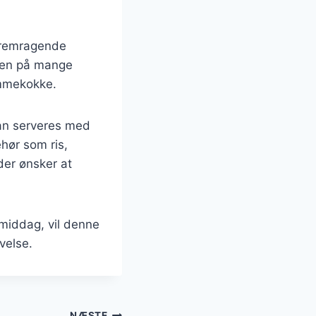
 fremragende
 den på mange
emmekokke.
an serveres med
hør som ris,
der ønsker at
 middag, vil denne
velse.
NÆSTE