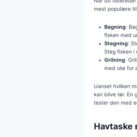
Når du tilbereder
mest populære ti
Bagning
: Ba
fisken med ur
Stegning
: S
Steg fisken i
Grilning
: Gr
med olie for 
Uanset hvilken m
kan blive tør. En 
tester den med en
Havtaske 