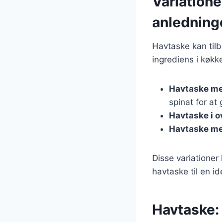
Variatione
anledning
Havtaske kan tilb
ingrediens i køkk
Havtaske me
spinat for at
Havtaske i o
Havtaske m
Disse variationer
havtaske til en id
Havtaske: E