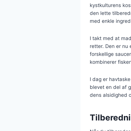
kystkulturens kos
den lette tilbered
med enkle ingred
I takt med at mad
retter. Den er n
forskellige sauce
kombinerer fisken
I dag er havtask
blevet en del af 
dens alsidighed o
Tilberedni