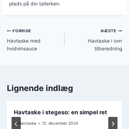
plads på din tallerken.
Indlægsnavigation
FORRIGE
NÆSTE
Havtaske med
Havtaske i ovn
hvidvinsauce
tilberedning
Lignende indlæg
Havtaske i stegeso: en simpel ret
Af
Havtaske
12. december 2024