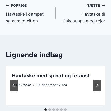
Indlægsnavigation
FORRIGE
NÆSTE
Havtaske i dampet
Havtaske til
saus med citron
fiskesuppe med rejer
Lignende indlæg
Havtaske med spinat og fetaost
Af
Havtaske
19. december 2024