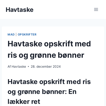
Fortsæt
Havtaske
til
indhold
MAD
|
OPSKRIFTER
Havtaske opskrift med
ris og grønne bønner
Af
Havtaske
28. december 2024
Havtaske opskrift med ris
og grønne bønner: En
lækker ret