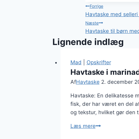
Indlægsnavi
Forrige
Havtaske med selleri
Næste
Havtaske til børn me
Lignende indlæg
Mad
|
Opskrifter
Havtaske i marina
Af
Havtaske
2. december 2
Havtaske: En delikatesse m
fisk, der har været en del 
og tekstur, hvilket gør den
Havtaske
Læs mere
i