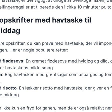
 havtaske, er det vigtigt at undgå at overkoge fisken, d
lfingerregel er at tilberede den i cirka 10 minutter pr. 
pskrifter med havtaske til
iddag
re opskrifter, du kan prøve med havtaske, der vil impo
en. Her er nogle populære retter:
 flødesovs
: En cremet flødesovs med hvidløg og dild, 
er havtaskens milde smag.
n
: Bag havtasken med grøntsager som asparges og tom
.
 risotto
: En lækker risotto med havtaske, der giver en f
nde middag.
er ikke kun en fryd for ganen, men de er også relativt n