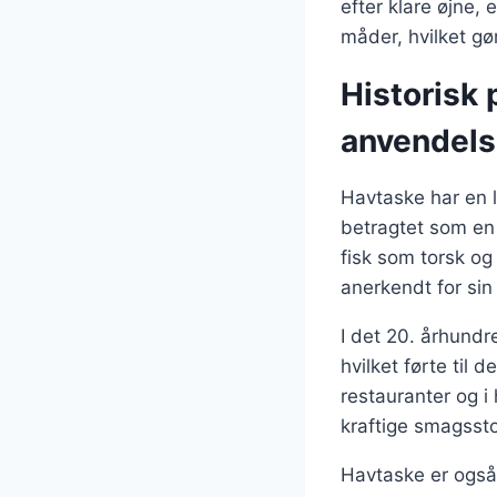
efter klare øjne,
måder, hvilket gør
Historisk
anvendel
Havtaske har en l
betragtet som en 
fisk som torsk og
anerkendt for sin
I det 20. århund
hvilket førte til
restauranter og i
kraftige smagssto
Havtaske er også b