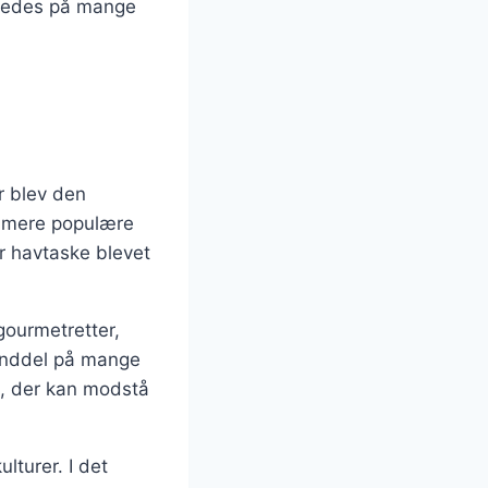
beredes på mange
r blev den
or mere populære
er havtaske blevet
gourmetretter,
standdel på mange
k, der kan modstå
lturer. I det