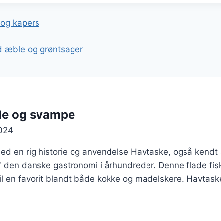
gation
 og kapers
d æble og grøntsager
de og svampe
024
ed en rig historie og anvendelse Havtaske, også kendt 
af den danske gastronomi i århundreder. Denne flade fis
 til en favorit blandt både kokke og madelskere. Havtas