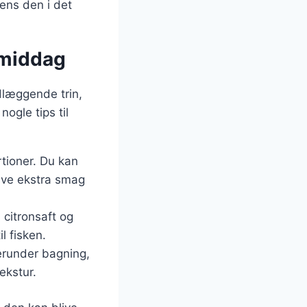
mens den i det
 middag
dlæggende trin,
nogle tips til
tioner. Du kan
give ekstra smag
 citronsaft og
il fisken.
erunder bagning,
ekstur.