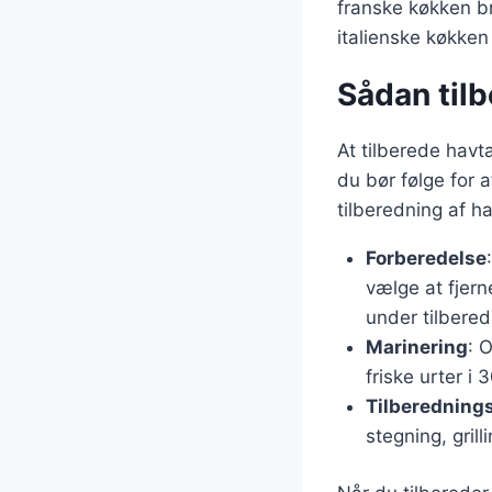
franske køkken br
italienske køkken 
Sådan tilb
At tilberede hav
du bør følge for a
tilberedning af h
Forberedelse
vælge at fjern
under tilbered
Marinering
: 
friske urter i 
Tilberedning
stegning, gril