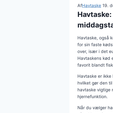
Af
Havtaske
19. 
Havtaske: 
middagst
Havtaske, også ke
for sin faste kød
over, især i det 
Havtaskens kød er
favorit blandt fis
Havtaske er ikke 
hvilket gør den t
havtaske vigtige 
hjernefunktion.
Når du vælger havt