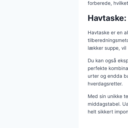
forberede, hvilke
Havtaske: 
Havtaske er en al
tilberedningsmeto
lækker suppe, vil
Du kan også ekspe
perfekte kombina
urter og endda bac
hverdagsretter.
Med sin unikke te
middagstabel. Uan
helt sikkert imp