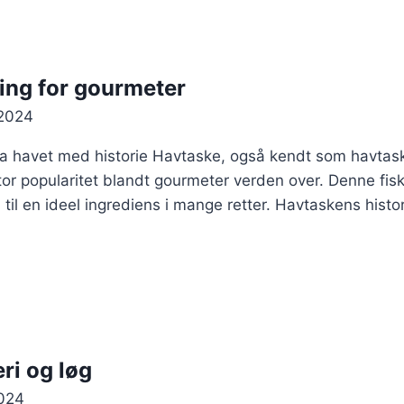
ing for gourmeter
2024
ra havet med historie Havtaske, også kendt som havtaske
tor popularitet blandt gourmeter verden over. Denne fisk
til en ideel ingrediens i mange retter. Havtaskens histori
ri og løg
024