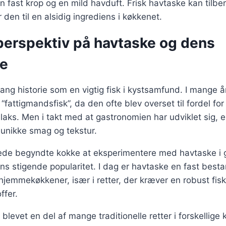
 en fast krop og en mild havduft. Frisk havtaske kan til
 den til en alsidig ingrediens i køkkenet.
 perspektiv på havtaske og dens
se
ang historie som en vigtig fisk i kystsamfund. I mange å
“fattigmandsfisk”, da den ofte blev overset til fordel f
 laks. Men i takt med at gastronomien har udviklet sig, 
 unikke smag og tekstur.
rede begyndte kokke at eksperimentere med havtaske i 
 dens stigende popularitet. I dag er havtaske en fast be
 hjemmekøkkener, især i retter, der kræver en robust fis
ffer.
levet en del af mange traditionelle retter i forskellige ku