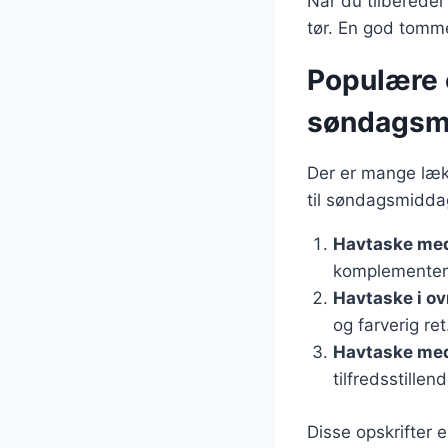
Når du tilbereder
tør. En god tomme
Populære o
søndagsm
Der er mange læk
til søndagsmiddag
Havtaske med
komplementer
Havtaske i ov
og farverig ret
Havtaske med
tilfredsstille
Disse opskrifter 