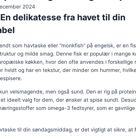
december 2024
En delikatesse fra havet til din
abel
ndt som havtaske eller “monkfish” på engelsk, er en fis
struktur og milde smag. Denne fisk er populær i mange 
europæiske køkken, hvor den ofte anvendes i forskellige r
 hvidt og har en tekstur, der minder om hummer, hvilket
kespisere.
kun velsmagende, men også sund. Den er rig på protein 
il et ideelt valg for dem, der ønsker at spise sundt. Des
næringsstoffer som omega-3 fedtsyrer, som er gavnlige 
aske til din søndagsmiddag, er det vigtigt at sikre, at fi