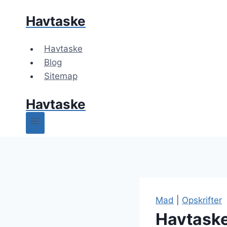
Fortsæt
Havtaske
til
indhold
Havtaske
Blog
Sitemap
Havtaske
Mad
|
Opskrifter
Havtask