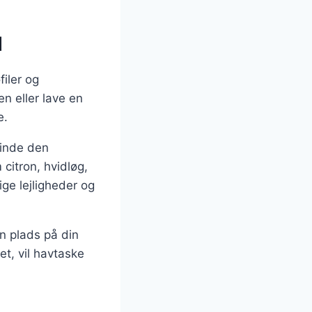
d
filer og
n eller lave en
e.
finde den
itron, hvidløg,
ige lejligheder og
en plads på din
t, vil havtaske