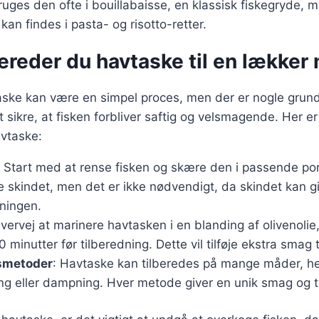
uges den ofte i bouillabaisse, en klassisk fiskegryde, 
kan findes i pasta- og risotto-retter.
ereder du havtaske til en lækker
taske kan være en simpel proces, men der er nogle grun
t sikre, at fisken forbliver saftig og velsmagende. Her er 
avtaske:
: Start med at rense fisken og skære den i passende por
e skindet, men det er ikke nødvendigt, da skindet kan 
ningen.
Overvej at marinere havtasken i en blanding af olivenolie,
30 minutter før tilberedning. Dette vil tilføje ekstra smag t
smetoder
: Havtaske kan tilberedes på mange måder, h
ling eller dampning. Hver metode giver en unik smag og t