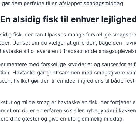
t gør dem perfekte til en afslappet søndagsmiddag.
En alsidig fisk til enhver lejlighe
sidig fisk, der kan tilpasses mange forskellige smagspro
der. Uanset om du vælger at grille den, bage den i ovne
 havtaske altid levere en tilfredsstillende smagsoplevels
rimentere med forskellige krydderier og saucer for at 
tion. Havtaske går godt sammen med smagsgivere som c
on, hvilket gør den til en ideel ingrediens til både festl
kstur og milde smag er havtaske en fisk, der fortjener 
set om du er en erfaren kok eller nybegynder i køkkene
onere dine gæster og give en uforglemmelig middag.