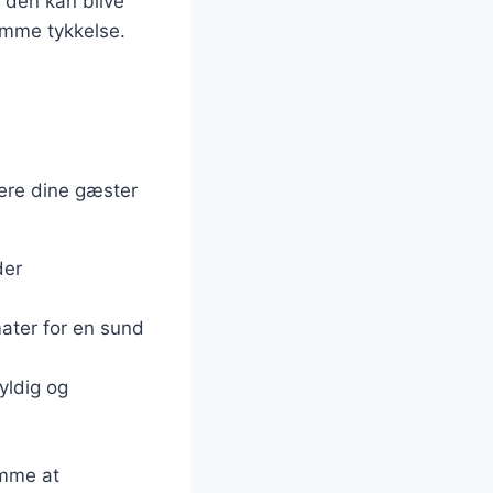
a den kan blive
tomme tykkelse.
nere dine gæster
der
ater for en sund
yldig og
emme at