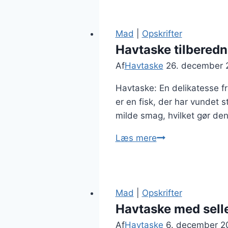
marinade
og
svampe
Mad
|
Opskrifter
Havtaske tilberedn
Af
Havtaske
26. december 
Havtaske: En delikatesse f
er en fisk, der har vundet s
milde smag, hvilket gør den 
Havtaske
Læs mere
tilberedning
for
gourmeter
Mad
|
Opskrifter
Havtaske med selle
Af
Havtaske
6. december 2