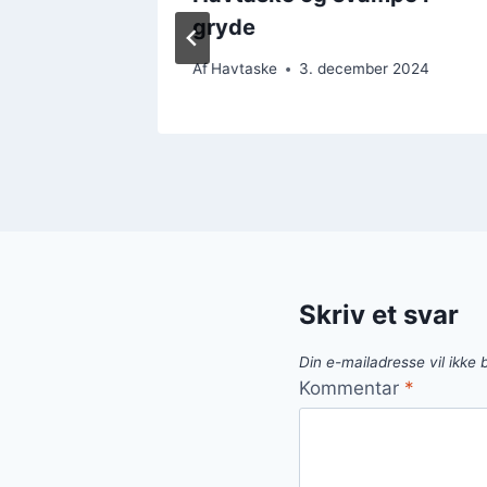
gryde
2024
Af
Havtaske
3. december 2024
Skriv et svar
Din e-mailadresse vil ikke b
Kommentar
*