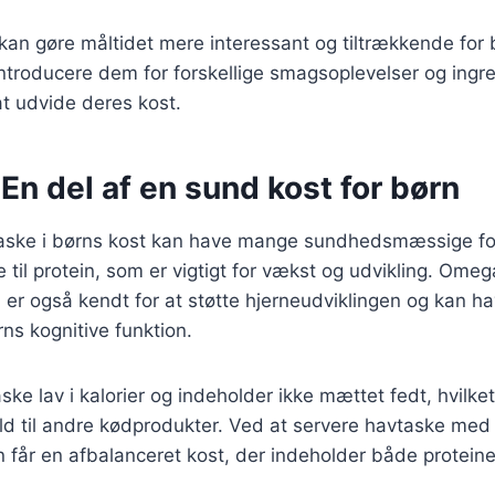
 kan gøre måltidet mere interessant og tiltrækkende for 
troducere dem for forskellige smagsoplevelser og ingred
t udvide deres kost.
En del af en sund kost for børn
taske i børns kost kan have mange sundhedsmæssige for
 til protein, som er vigtigt for vækst og udvikling. Omeg
, er også kendt for at støtte hjerneudviklingen og kan ha
rns kognitive funktion.
e lav i kalorier og indeholder ikke mættet fedt, hvilket 
old til andre kødprodukter. Ved at servere havtaske med
n får en afbalanceret kost, der indeholder både proteine