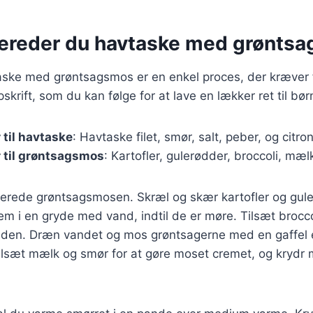
bereder du havtaske med grønts
aske med grøntsagsmos er en enkel proces, der kræver f
krift, som du kan følge for at lave en lækker ret til bør
 til havtaske
: Havtaske filet, smør, salt, peber, og citron
 til grøntsagsmos
: Kartofler, gulerødder, broccoli, mæl
rberede grøntsagsmosen. Skræl og skær kartofler og gul
em i en gryde med vand, indtil de er møre. Tilsæt brocco
tiden. Dræn vandet og mos grøntsagerne med en gaffel e
ilsæt mælk og smør for at gøre moset cremet, og krydr 