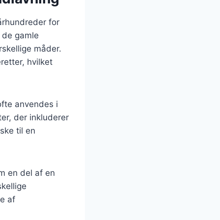
århundreder for
l de gamle
rskellige måder.
etter, hvilket
ofte anvendes i
er, der inkluderer
ske til en
m en del af en
kellige
e af