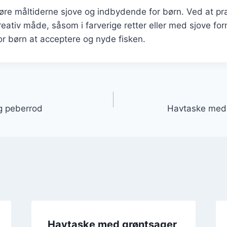
 gøre måltiderne sjove og indbydende for børn. Ved at p
eativ måde, såsom i farverige retter eller med sjove fo
for børn at acceptere og nyde fisken.
gation
g peberrod
Havtaske med s
Havtaske med grøntsager