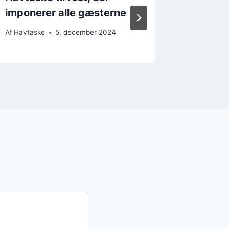
imponerer alle gæsterne
en varm
Af
Havtaske
5. december 2024
Af
Havtask