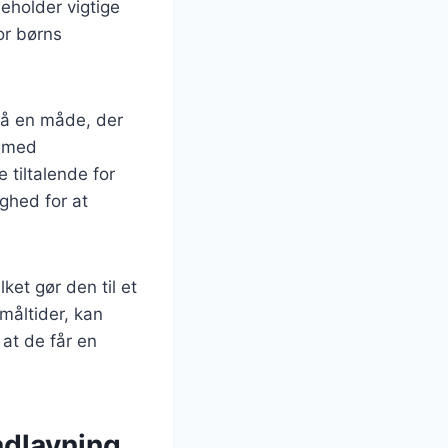
deholder vigtige
or børns
 på en måde, der
e med
 tiltalende for
ighed for at
et gør den til et
 måltider, kan
at de får en
adlavning