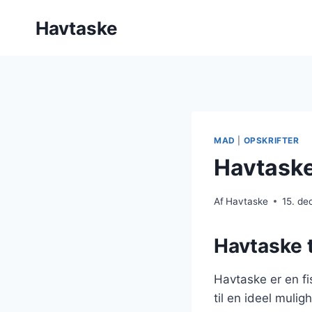
Fortsæt
Havtaske
til
indhold
MAD
|
OPSKRIFTER
Havtaske
Af
Havtaske
15. d
Havtaske t
Havtaske er en fi
til en ideel muli