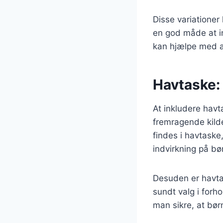
Disse variationer
en god måde at in
kan hjælpe med a
Havtaske: 
At inkludere hav
fremragende kilde
findes i havtaske
indvirkning på bø
Desuden er havtask
sundt valg i forh
man sikre, at bør