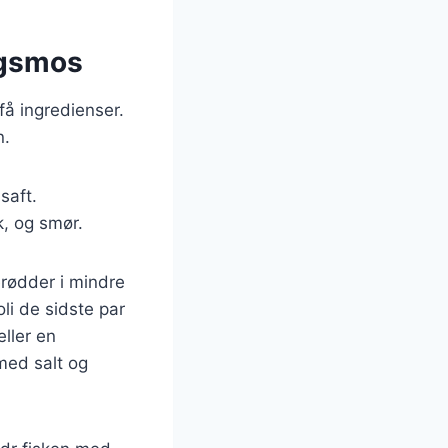
agsmos
å ingredienser.
n.
saft.
k, og smør.
erødder i mindre
li de sidste par
ller en
med salt og