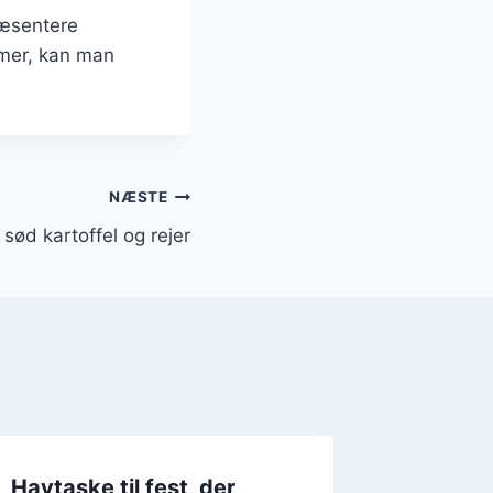
ræsentere
rmer, kan man
NÆSTE
ød kartoffel og rejer
Havtaske til fest, der
Havtask