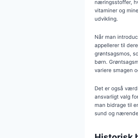
næringsstoffer, hv
vitaminer og mine
udvikling.
Når man introduce
appellerer til d
grøntsagsmos, som
børn. Grøntsagsmo
variere smagen o
Det er også værd 
ansvarligt valg fo
man bidrage til e
sund og nærende
Historisk