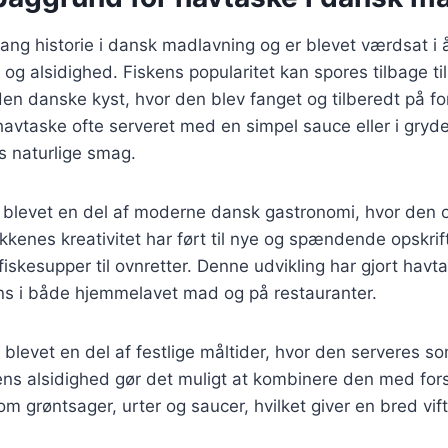
ang historie i dansk madlavning og er blevet værdsat i 
 og alsidighed. Fiskens popularitet kan spores tilbage ti
den danske kyst, hvor den blev fanget og tilberedt på fo
havtaske ofte serveret med en simpel sauce eller i gryder
 naturlige smag.
e blevet en del af moderne dansk gastronomi, hvor den 
kkenes kreativitet har ført til nye og spændende opskrift
 fiskesupper til ovnretter. Denne udvikling har gjort havta
ns i både hjemmelavet mad og på restauranter.
blevet en del af festlige måltider, hvor den serveres so
Dens alsidighed gør det muligt at kombinere den med fors
om grøntsager, urter og saucer, hvilket giver en bred vift