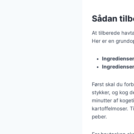
Sådan til
At tilberede havt
Her er en grundops
Ingredienser
Ingredienser
Først skal du fo
stykker, og kog d
minutter af koge
kartoffelmoser. T
peber.