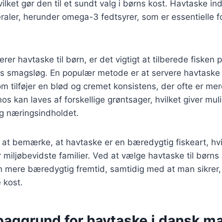
ilket gør den til et sundt valg i børns kost. Havtaske in
raler, herunder omega-3 fedtsyrer, som er essentielle f
rer havtaske til børn, er det vigtigt at tilberede fisken
eres smagsløg. En populær metode er at servere havtask
 tilføjer en blød og cremet konsistens, der ofte er mere
s kan laves af forskellige grøntsager, hvilket giver mul
g næringsindholdet.
at bemærke, at havtaske er en bæredygtig fiskeart, hvilk
r miljøbevidste familier. Ved at vælge havtaske til børns
n mere bæredygtig fremtid, samtidig med at man sikrer, 
 kost.
 baggrund for havtaske i dansk m