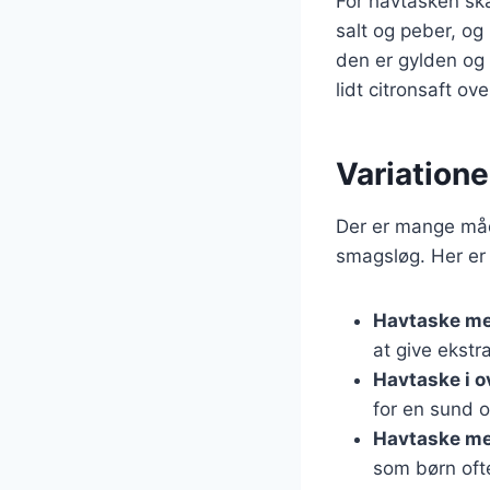
For havtasken sk
salt og peber, og
den er gylden o
lidt citronsaft ov
Variatione
Der er mange måde
smagsløg. Her er 
Havtaske me
at give ekstr
Havtaske i o
for en sund o
Havtaske m
som børn ofte