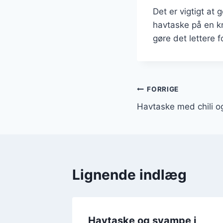
Det er vigtigt at
havtaske på en kr
gøre det lettere 
Indlægsnavi
FORRIGE
Havtaske med chili o
Lignende indlæg
il
Havtaske og svampe i