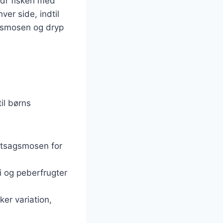
ydr fisken med
ver side, indtil
gsmosen og dryp
il børns
røntsagsmosen for
 og peberfrugter
er variation,