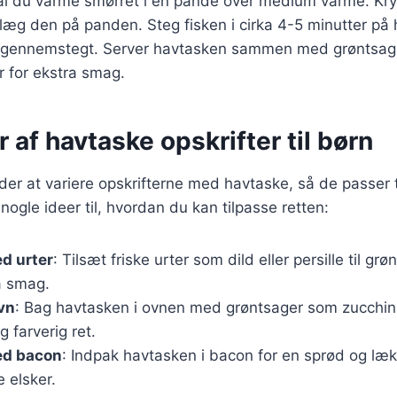
al du varme smørret i en pande over medium varme. Kr
 læg den på panden. Steg fisken i cirka 4-5 minutter på h
g gennemstegt. Server havtasken sammen med grøntsa
er for ekstra smag.
r af havtaske opskrifter til børn
r at variere opskrifterne med havtaske, så de passer t
nogle ideer til, hvordan du kan tilpasse retten:
d urter
: Tilsæt friske urter som dild eller persille til g
a smag.
vn
: Bag havtasken i ovnen med grøntsager som zucchini
g farverig ret.
ed bacon
: Indpak havtasken i bacon for en sprød og lækk
 elsker.