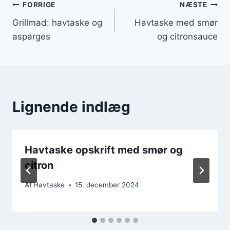
Indlægsnavigation
FORRIGE
NÆSTE
Grillmad: havtaske og
Havtaske med smør
asparges
og citronsauce
Lignende indlæg
Havtaske opskrift med smør og
citron
Af
Havtaske
15. december 2024