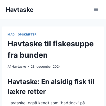
Fortsæt
Havtaske
til
indhold
MAD
|
OPSKRIFTER
Havtaske til fiskesuppe
fra bunden
Af
Havtaske
28. december 2024
Havtaske: En alsidig fisk til
lækre retter
Havtaske, også kendt som “haddock” på