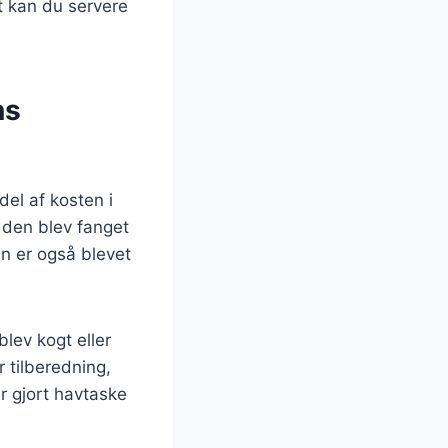
ft kan du servere
ns
del af kosten i
r den blev fanget
en er også blevet
blev kogt eller
 tilberedning,
r gjort havtaske