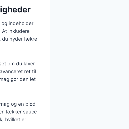
jligheder
 og indeholder
 At inkludere
at du nyder lækre
nset om du laver
vanceret ret til
smag gør den let
smag og en blød
 en lækker sauce
, hvilket er