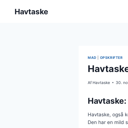
Fortsæt
Havtaske
til
indhold
MAD
|
OPSKRIFTER
Havtaske
Af
Havtaske
30. n
Havtaske: 
Havtaske, også k
Den har en mild s