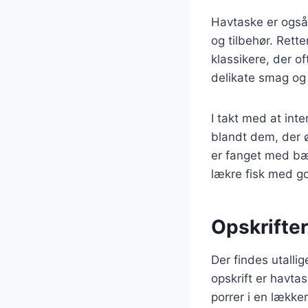
Havtaske er også 
og tilbehør. Rett
klassikere, der o
delikate smag og g
I takt med at int
blandt dem, der ø
er fanget med bæ
lækre fisk med g
Opskrifter
Der findes utalli
opskrift er havt
porrer i en lække