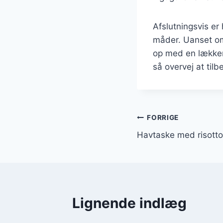
Afslutningsvis er
måder. Uanset om 
op med en lækker 
så overvej at tilb
Indlægsnavi
FORRIGE
Havtaske med risott
Lignende indlæg