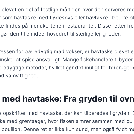
blevet en del af festlige måltider, hvor den serveres m
er som havtaske med flødesovs eller havtaske i beurre b
fte findes på menukortene i restauranter. Disse retter f
ør den til en ideel hovedret til særlige lejligheder.
eressen for bæredygtig mad vokser, er havtaske blevet e
nsker at spise ansvarligt. Mange fiskehandlere tilbyder
redygtige metoder, hvilket gør det muligt for forbruge
od samvittighed.
 med havtaske: Fra gryden til ov
ge opskrifter med havtaske, der kan tilberedes i gryden. 
aske med grøntsager, hvor fisken simrer sammen med gul
r bouillon. Denne ret er ikke kun sund, men også fyldt