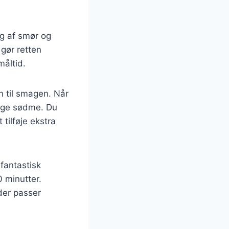
ag af smør og
 gør retten
måltid.
n til smagen. Når
lige sødme. Du
 tilføje ekstra
fantastisk
 minutter.
der passer