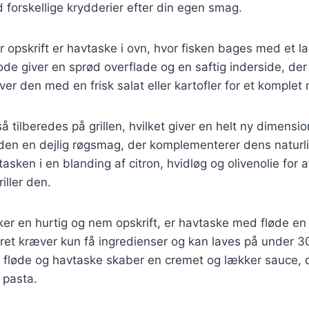
 forskellige krydderier efter din egen smag.
opskrift er havtaske i ovn, hvor fisken bages med et l
de giver en sprød overflade og en saftig inderside, der
er den med en frisk salat eller kartofler for et komplet 
 tilberedes på grillen, hvilket giver en helt ny dimensio
år den en dejlig røgsmag, der komplementerer dens natur
sken i en blanding af citron, hvidløg og olivenolie for at
iller den.
er en hurtig og nem opskrift, er havtaske med fløde en 
et kræver kun få ingredienser og kan laves på under 30
 fløde og havtaske skaber en cremet og lækker sauce, 
r pasta.