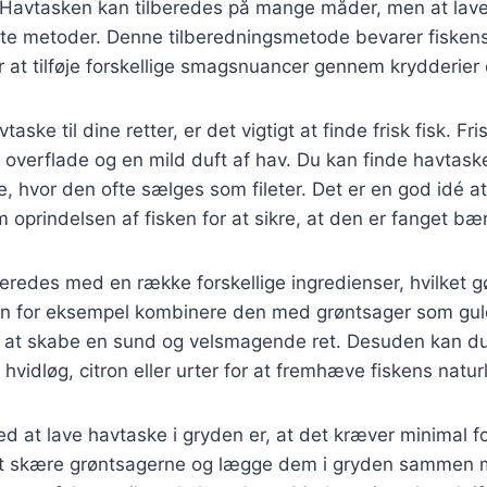
r. Havtasken kan tilberedes på mange måder, men at lave
e metoder. Denne tilberedningsmetode bevarer fiskens
r at tilføje forskellige smagsnuancer gennem krydderier
aske til dine retter, er det vigtigt at finde frisk fisk. Fr
e overflade og en mild duft af hav. Du kan finde havtas
re, hvor den ofte sælges som fileter. Det er en god idé a
 oprindelsen af fisken for at sikre, at den er fanget bæ
eredes med en række forskellige ingredienser, hvilket gø
 kan for eksempel kombinere den med grøntsager som gul
r at skabe en sund og velsmagende ret. Desuden kan du 
vidløg, citron eller urter for at fremhæve fiskens natur
ed at lave havtaske i gryden er, at det kræver minimal 
igt skære grøntsagerne og lægge dem i gryden sammen 