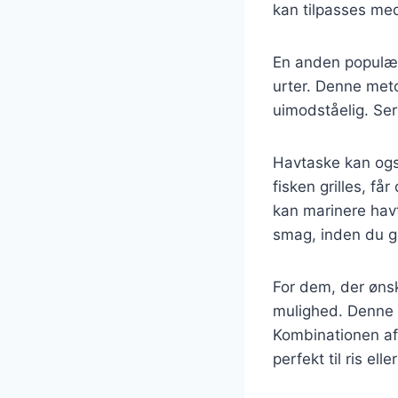
kan tilpasses med
En anden populær 
urter. Denne meto
uimodståelig. Serv
Havtaske kan også
fisken grilles, f
kan marinere havta
smag, inden du gr
For dem, der ønsk
mulighed. Denne r
Kombinationen af
perfekt til ris elle