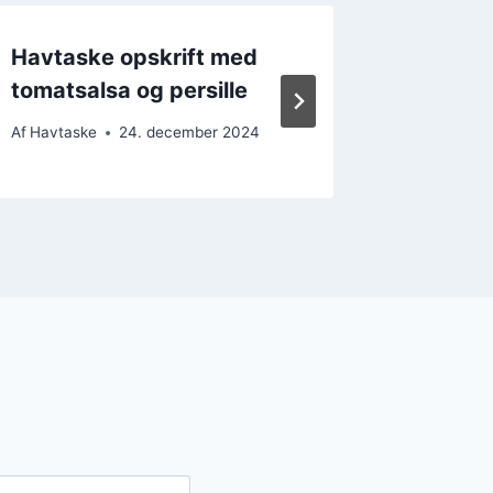
Havtaske opskrift med
Havtask
tomatsalsa og persille
gryde
Af
Havtaske
24. december 2024
Af
Havtask