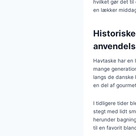
hvilket gør det ti
en lækker middag
Historisk
anvendel
Havtaske har en l
mange generatione
langs de danske k
en del af gourmet
I tidligere tider 
stegt med lidt sm
herunder bagning,
til en favorit bl