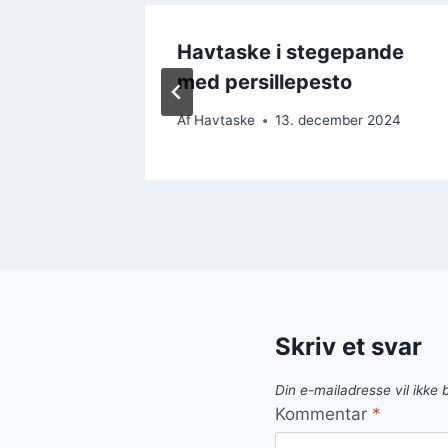
rift
Havtaske i stegepande
med persillepesto
 2024
Af
Havtaske
13. december 2024
Skriv et svar
Din e-mailadresse vil ikke b
Kommentar
*