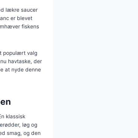
ed lækre saucer
lanc er blevet
remhæver fiskens
t populært valg
 nu havtaske, der
rne at nyde denne
nen
En klassisk
erødder, løg og
 med smag, og den