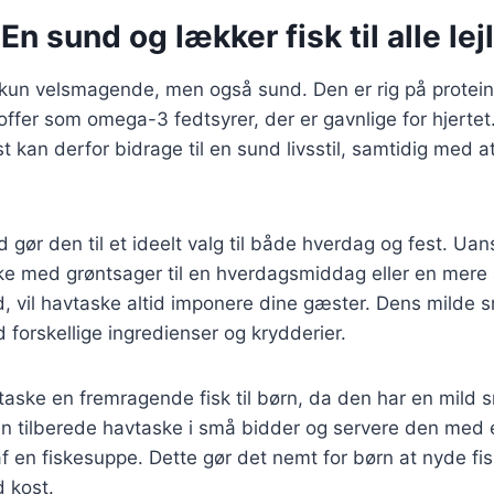
En sund og lækker fisk til alle le
 kun velsmagende, men også sund. Den er rig på protein
offer som omega-3 fedtsyrer, der er gavnlige for hjertet.
st kan derfor bidrage til en sund livsstil, samtidig med 
d gør den til et ideelt valg til både hverdag og fest. Ua
e med grøntsager til en hverdagsmiddag eller en mere a
hed, vil havtaske altid imponere dine gæster. Dens milde 
forskellige ingredienser og krydderier.
aske en fremragende fisk til børn, da den har en mild 
an tilberede havtaske i små bidder og servere den med
f en fiskesuppe. Dette gør det nemt for børn at nyde fisk
d kost.