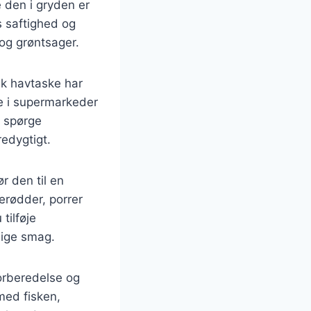
 den i gryden er
 saftighed og
 og grøntsager.
isk havtaske har
ke i supermarkeder
t spørge
redygtigt.
r den til en
erødder, porrer
tilføje
lige smag.
forberedelse og
med fisken,