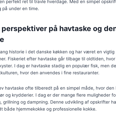
l en perfekt ret til travle hverdage. Med en simpel opskri
 på under en time.
e perspektiver på havtaske og de
se
ang historie i det danske køkken og har været en vigtig 
r. Fiskeriet efter havtaske går tilbage til oldtiden, hvo
yster. I dag er havtaske stadig en populær fisk, men d
kulturen, hvor den anvendes i fine restauranter.
blev havtaske ofte tilberedt på en simpel måde, hvor den 
ør og krydderier. I dag er der mange flere muligheder for
 grillning og dampning. Denne udvikling af opskrifter ha
andt både hjemmekokke og professionelle kokke.