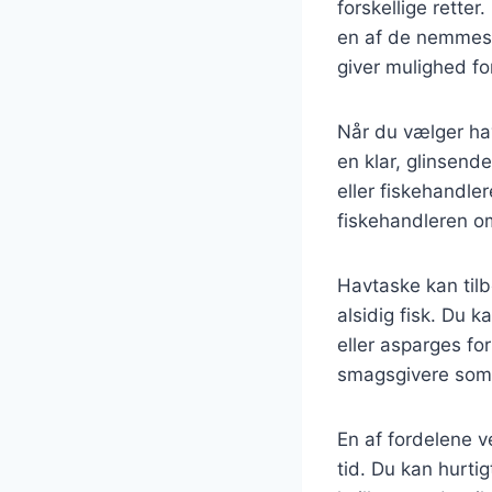
forskellige rette
en af de nemmest
giver mulighed fo
Når du vælger havt
en klar, glinsend
eller fiskehandle
fiskehandleren om
Havtaske kan tilb
alsidig fisk. Du
eller asparges fo
smagsgivere som h
En af fordelene v
tid. Du kan hurt