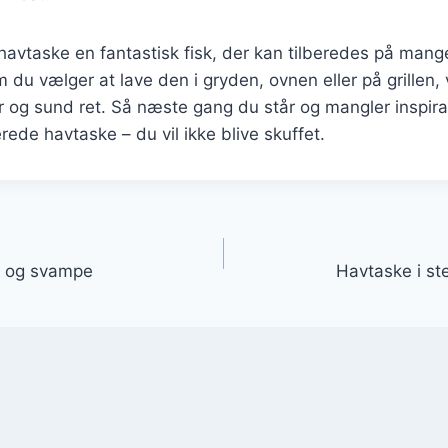
 havtaske en fantastisk fisk, der kan tilberedes på mange
du vælger at lave den i gryden, ovnen eller på grillen, v
og sund ret. Så næste gang du står og mangler inspirat
erede havtaske – du vil ikke blive skuffet.
gation
o og svampe
Havtaske i st