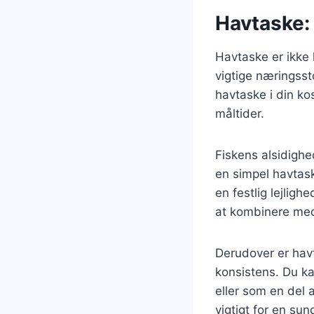
Havtaske: 
Havtaske er ikke
vigtige næringsst
havtaske i din ko
måltider.
Fiskens alsidighe
en simpel havtask
en festlig lejlig
at kombinere med 
Derudover er havt
konsistens. Du k
eller som en del a
vigtigt for en sun