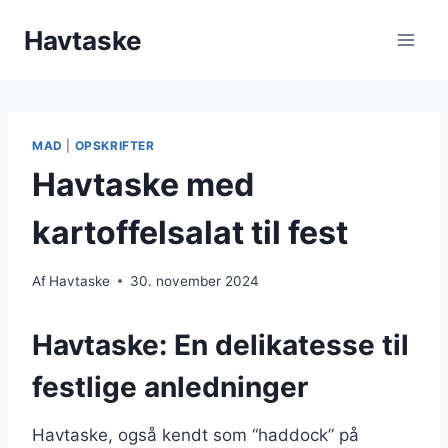
Fortsæt
Havtaske
til
indhold
MAD
|
OPSKRIFTER
Havtaske med
kartoffelsalat til fest
Af
Havtaske
30. november 2024
Havtaske: En delikatesse til
festlige anledninger
Havtaske, også kendt som “haddock” på