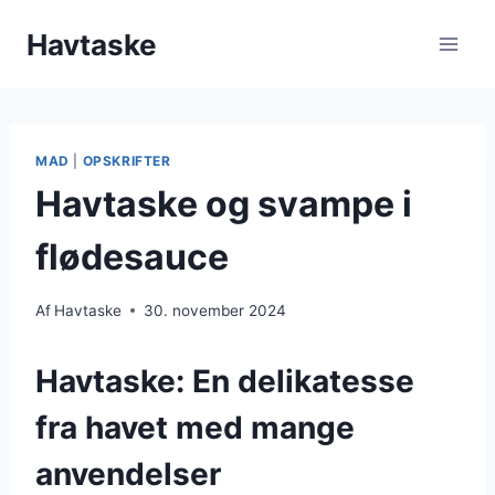
Fortsæt
Havtaske
til
indhold
MAD
|
OPSKRIFTER
Havtaske og svampe i
flødesauce
Af
Havtaske
30. november 2024
Havtaske: En delikatesse
fra havet med mange
anvendelser