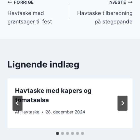
Indlægsnavigation
FORRIGE
NÆSTE
Havtaske med
Havtaske tilberedning
grøntsager til fest
på stegepande
Lignende indlæg
Havtaske med kapers og
tomatsalsa
Af
Havtaske
28. december 2024